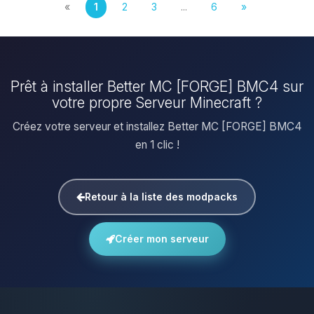
«
1
2
3
...
6
»
Prêt à installer Better MC [FORGE] BMC4 sur
votre propre Serveur Minecraft ?
Créez votre serveur et installez Better MC [FORGE] BMC4
en 1 clic !
Retour à la liste des modpacks
Créer mon serveur