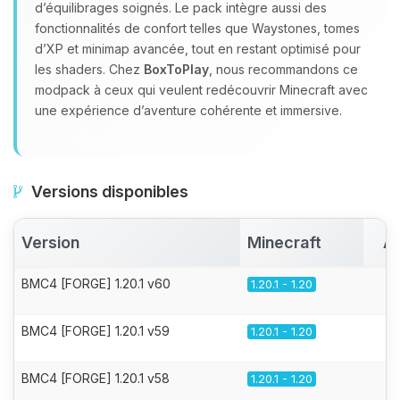
d’équilibrages soignés. Le pack intègre aussi des
fonctionnalités de confort telles que Waystones, tomes
d’XP et minimap avancée, tout en restant optimisé pour
les shaders. Chez
BoxToPlay
, nous recommandons ce
modpack à ceux qui veulent redécouvrir Minecraft avec
une expérience d’aventure cohérente et immersive.
Versions disponibles
Version
Minecraft
Ac
BMC4 [FORGE] 1.20.1 v60
1.20.1 - 1.20
BMC4 [FORGE] 1.20.1 v59
1.20.1 - 1.20
BMC4 [FORGE] 1.20.1 v58
1.20.1 - 1.20