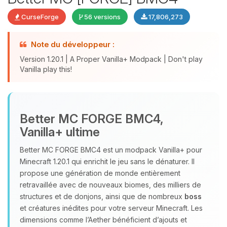
CurseForge
56 versions
17,806,273
Note du développeur :
Version 1.20.1 | A Proper Vanilla+ Modpack | Don't play
Vanilla play this!
Youpi, enfin quelqu’un pour me
Better MC FORGE BMC4,
parler ! Moi c’est Choupy, ton petit
Vanilla+ ultime
assistant BoxToPlay. Dis-moi ce dont
tu as besoin et je vais remuer mes
Better MC FORGE BMC4 est un modpack Vanilla+ pour
petits circuits pour t’aider.
Minecraft 1.20.1 qui enrichit le jeu sans le dénaturer. Il
07/08/2026 à 14:49
propose une génération de monde entièrement
retravaillée avec de nouveaux biomes, des milliers de
structures et de donjons, ainsi que de nombreux
boss
et créatures inédites pour votre serveur Minecraft. Les
dimensions comme l’Aether bénéficient d’ajouts et