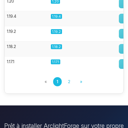
1.20
1.20
1.19.4
1.19.4
1.19.2
1.19.2
1.18.2
1.18.2
1.17.1
1.17.1
«
1
2
»
Prêt à installer ArclightForge sur votre propre