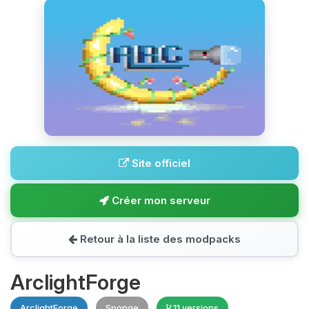
Site officiel
Créer mon serveur
Retour à la liste des modpacks
ArclightForge
ArclightForge
Sponge
11 versions