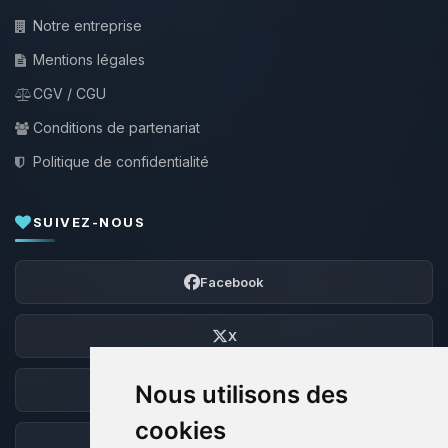
Notre entreprise
Mentions légales
CGV / CGU
Conditions de partenariat
Politique de confidentialité
SUIVEZ-NOUS
Facebook
X
Nous utilisons des
Discord
cookies
Forum