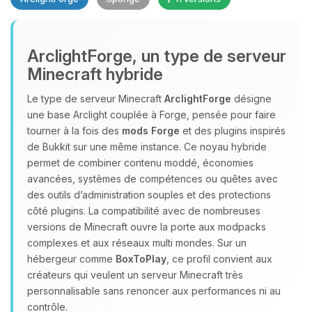
ArclightForge, un type de serveur
Minecraft hybride
Le type de serveur Minecraft
ArclightForge
désigne
une base Arclight couplée à Forge, pensée pour faire
Youpi, enfin quelqu’un pour me
tourner à la fois des
mods Forge
et des plugins inspirés
parler ! Moi c’est Choupy, ton petit
de Bukkit sur une même instance. Ce noyau hybride
assistant BoxToPlay. Dis-moi ce dont
permet de combiner contenu moddé, économies
tu as besoin et je vais remuer mes
avancées, systèmes de compétences ou quêtes avec
petits circuits pour t’aider.
des outils d’administration souples et des protections
10/08/2026 à 09:57
côté plugins. La compatibilité avec de nombreuses
versions de Minecraft ouvre la porte aux modpacks
complexes et aux réseaux multi mondes. Sur un
hébergeur comme
BoxToPlay
, ce profil convient aux
créateurs qui veulent un serveur Minecraft très
personnalisable sans renoncer aux performances ni au
contrôle.