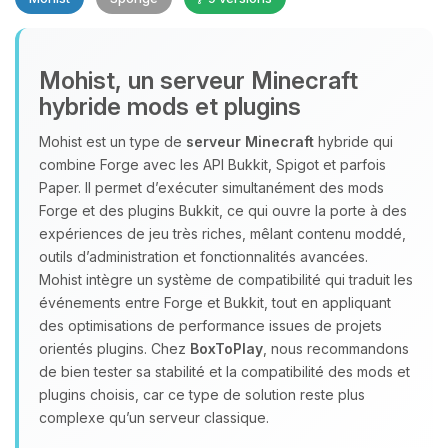
Mohist, un serveur Minecraft
hybride mods et plugins
Youpi, enfin quelqu’un pour me
Mohist est un type de
serveur Minecraft
hybride qui
parler ! Moi c’est Choupy, ton petit
combine Forge avec les API Bukkit, Spigot et parfois
assistant BoxToPlay. Dis-moi ce dont
Paper. Il permet d’exécuter simultanément des mods
tu as besoin et je vais remuer mes
Forge et des plugins Bukkit, ce qui ouvre la porte à des
petits circuits pour t’aider.
expériences de jeu très riches, mêlant contenu moddé,
outils d’administration et fonctionnalités avancées.
09/08/2026 à 13:24
Mohist intègre un système de compatibilité qui traduit les
événements entre Forge et Bukkit, tout en appliquant
des optimisations de performance issues de projets
orientés plugins. Chez
BoxToPlay
, nous recommandons
de bien tester sa stabilité et la compatibilité des mods et
plugins choisis, car ce type de solution reste plus
complexe qu’un serveur classique.