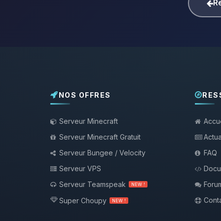
Re
NOS OFFRES
RES
Serveur Minecraft
Accue
Serveur Minecraft Gratuit
Actua
Serveur Bungee / Velocity
FAQ
Serveur VPS
Docu
Serveur Teamspeak
Foru
NEW !
Conta
Super Choupy
NEW !