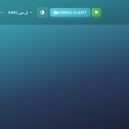
SAR (ر.س.‏)
ESPACE CLIENT