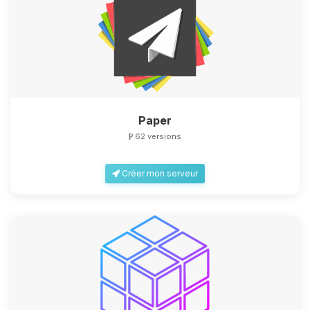
Paper
62 versions
Créer mon serveur