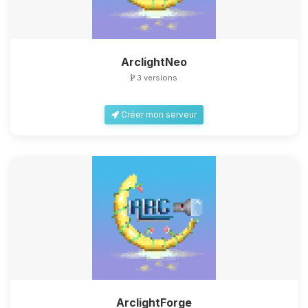
ArclightNeo
3 versions
Créer mon serveur
ArclightForge