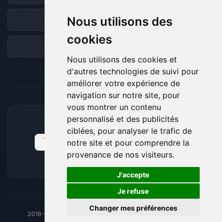
Nous utilisons des
Discord
cookies
Forum
Nous utilisons des cookies et
d'autres technologies de suivi pour
améliorer votre expérience de
navigation sur notre site, pour
vous montrer un contenu
personnalisé et des publicités
MOYENS DE PAIEMENT ACCEPTÉS
ciblées, pour analyser le trafic de
notre site et pour comprendre la
provenance de nos visiteurs.
🍪
J'accepte
Je refuse
Changer mes préférences
2016-26
© BoxToPlay - ByteLogic tous droits réservés