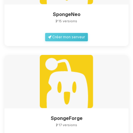
SpongeNeo
15 versions
Créer mon serveur
SpongeForge
17 versions