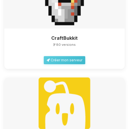
CraftBukkit
80 versions
Créer mon serveur