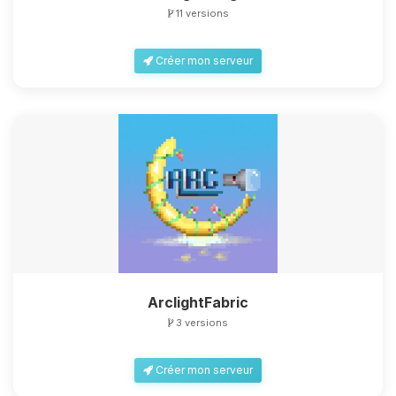
11 versions
Créer mon serveur
ArclightFabric
3 versions
Créer mon serveur