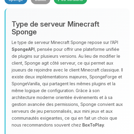
Type de serveur Minecraft
Sponge
Le type de serveur Minecraft Sponge repose sur l’API
SpongeAPI
, pensée pour offrir une plateforme unifiée
Youpi, enfin quelqu’un pour me
de plugins sur plusieurs versions. Au lieu de modifier le
parler ! Moi c’est Choupy, ton petit
client, Sponge agit côté serveur, ce qui permet aux
assistant BoxToPlay. Dis-moi ce dont
joueurs de rejoindre avec le client Minecraft classique. Il
tu as besoin et je vais remuer mes
existe deux implémentations majeures, SpongeForge et
petits circuits pour t’aider.
SpongeVanilla, qui partagent les mêmes plugins et la
06/08/2026 à 01:14
même logique de configuration. Grâce à son
architecture moderne orientée événements et à sa
gestion avancée des permissions, Sponge convient aux
serveurs de jeu personnalisés, aux mini jeux et aux
communautés exigeantes, ce qui en fait un choix que
nous recommandons souvent chez
BoxToPlay
.