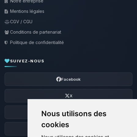
Notre entreprise
Mentions légales
CGV / CGU
Conditions de partenariat
Politique de confidentialité
SUIVEZ-NOUS
Facebook
X
Nous utilisons des
Discord
cookies
Forum