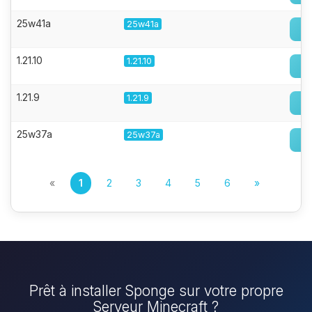
25w41a
25w41a
1.21.10
1.21.10
1.21.9
1.21.9
25w37a
25w37a
«
1
2
3
4
5
6
»
Prêt à installer Sponge sur votre propre
Serveur Minecraft ?