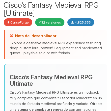
Cisco's Fantasy Medieval RPG
[Ultimate]
CurseForge
32 versiones
4,825,355
Nota del desarrollador:
Explore a definitive medieval RPG experience featuring
deep custom lore, powerful equipment and handcrafted
quests , playable solo or with freinds.
Yupi, por fin alguien con quien
hablar! Soy Choupy, tu pequeno
asistente de BoxToPlay. Cuentame
Cisco’s Fantasy Medieval RPG
que necesitas y moveré mis
pequenos circuitos para ayudarte.
Ultimate
09/08/2026 05:12
Cisco’s Fantasy Medieval RPG Ultimate es un modpack
muy completo que convierte tu servidor Minecraft en un
mundo de fantasía medieval profundo y variado. Ofrece
un
sistema de combate renovado
con animaciones