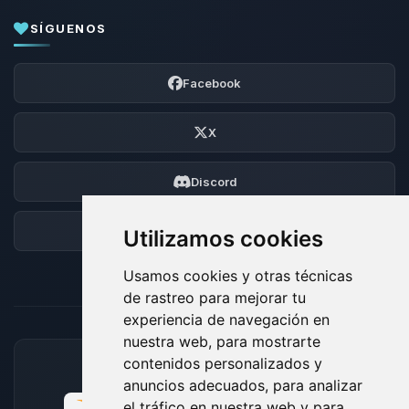
SÍGUENOS
Facebook
X
Discord
Foro
Utilizamos cookies
Usamos cookies y otras técnicas
de rastreo para mejorar tu
experiencia de navegación en
nuestra web, para mostrarte
contenidos personalizados y
MÉTODOS DE PAGO ACEPTADOS
anuncios adecuados, para analizar
el tráfico en nuestra web y para