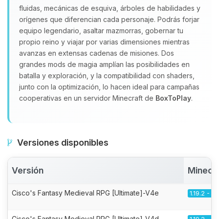
fluidas, mecánicas de esquiva, árboles de habilidades y
orígenes que diferencian cada personaje. Podrás forjar
equipo legendario, asaltar mazmorras, gobernar tu
propio reino y viajar por varias dimensiones mientras
avanzas en extensas cadenas de misiones. Dos
grandes mods de magia amplían las posibilidades en
batalla y exploración, y la compatibilidad con shaders,
junto con la optimización, lo hacen ideal para campañas
cooperativas en un servidor Minecraft de
BoxToPlay
.
Versiones disponibles
Versión
Minecr
Cisco's Fantasy Medieval RPG [Ultimate]-V4e
1.19.2 - F
Cisco's Fantasy Medieval RPG [Ultimate]-V4d