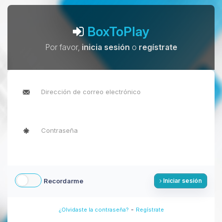
BoxToPlay
Por favor,
inicia sesión
o
regístrate
Recordarme
Iniciar sesión
-
¿Olvidaste la contraseña?
Regístrate