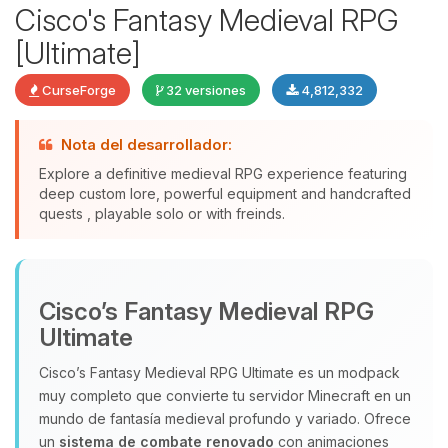
Cisco's Fantasy Medieval RPG
[Ultimate]
CurseForge
32 versiones
4,812,332
Nota del desarrollador:
Explore a definitive medieval RPG experience featuring
deep custom lore, powerful equipment and handcrafted
quests , playable solo or with freinds.
Yupi, por fin alguien con quien
hablar! Soy Choupy, tu pequeno
asistente de BoxToPlay. Cuentame
Cisco’s Fantasy Medieval RPG
que necesitas y moveré mis
pequenos circuitos para ayudarte.
Ultimate
06/08/2026 06:11
Cisco’s Fantasy Medieval RPG Ultimate es un modpack
muy completo que convierte tu servidor Minecraft en un
mundo de fantasía medieval profundo y variado. Ofrece
un
sistema de combate renovado
con animaciones