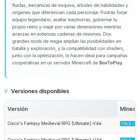
fluidas, mecánicas de esquiva, árboles de habilidades y
orígenes que diferencian cada personaje. Podrás forjar
equipo legendario, asaltar mazmorras, gobernar tu
propio reino y viajar por varias dimensiones mientras
avanzas en extensas cadenas de misiones. Dos
grandes mods de magia amplían las posibilidades en
batalla y exploración, y la compatibilidad con shaders,
junto con la optimización, lo hacen ideal para campañas
cooperativas en un servidor Minecraft de
BoxToPlay
.
Versiones disponibles
Versión
Minecr
Cisco's Fantasy Medieval RPG [Ultimate]-V4e
1.19.2 - F
Cisco's Fantasy Medieval RPG [Ultimate]-V4d