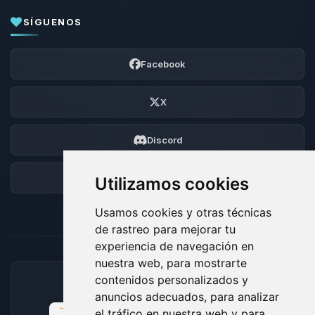
SÍGUENOS
Facebook
X
Discord
Foro
Utilizamos cookies
Usamos cookies y otras técnicas
de rastreo para mejorar tu
experiencia de navegación en
nuestra web, para mostrarte
contenidos personalizados y
MÉTODOS DE PAGO ACEPTADOS
anuncios adecuados, para analizar
el tráfico en nuestra web y para