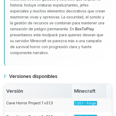
historia. Incluye criaturas espeluznantes, jefes
especiales y muchos elementos decorativos que crean
mazmorras vivas y opresivas. La oscuridad, el sonido y
la gestión de recursos se combinan para mantener una
sensación de peligro permanente. En
BoxToPlay
presentamos este modpack para quienes desean que
su servidor Minecraft se parezca más a una campaña
de survival horror con progresión clara y fuerte
componente narrativo.
Versiones disponibles
Versión
Minecraft
A
Cave Horror Project 1 v3.1.3
1.20.1 - Forge