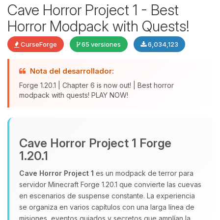
Cave Horror Project 1 - Best
Horror Modpack with Quests!
CurseForge
65 versiones
6,034,123
Nota del desarrollador:
Forge 1.20.1 | Chapter 6 is now out! | Best horror
modpack with quests! PLAY NOW!
Yupi, por fin alguien con quien
hablar! Soy Choupy, tu pequeno
Cave Horror Project 1 Forge
asistente de BoxToPlay. Cuentame
que necesitas y moveré mis
1.20.1
pequenos circuitos para ayudarte.
Cave Horror Project 1
es un modpack de terror para
07/08/2026 17:32
servidor Minecraft Forge 1.20.1 que convierte las cuevas
en escenarios de suspense constante. La experiencia
se organiza en varios capítulos con una larga línea de
misiones, eventos guiados y secretos que amplían la