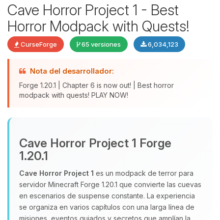
Cave Horror Project 1 - Best
Horror Modpack with Quests!
CurseForge
65 versiones
6,034,123
Nota del desarrollador:
Forge 1.20.1 | Chapter 6 is now out! | Best horror
modpack with quests! PLAY NOW!
Yupi, por fin alguien con quien
hablar! Soy Choupy, tu pequeno
Cave Horror Project 1 Forge
asistente de BoxToPlay. Cuentame
que necesitas y moveré mis
1.20.1
pequenos circuitos para ayudarte.
Cave Horror Project 1
es un modpack de terror para
07/08/2026 17:07
servidor Minecraft Forge 1.20.1 que convierte las cuevas
en escenarios de suspense constante. La experiencia
se organiza en varios capítulos con una larga línea de
misiones, eventos guiados y secretos que amplían la