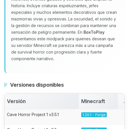
historia. Incluye criaturas espeluznantes, jefes
especiales y muchos elementos decorativos que crean
mazmorras vivas y opresivas. La oscuridad, el sonido y
la gestión de recursos se combinan para mantener una
sensación de peligro permanente. En
BoxToPlay
presentamos este modpack para quienes desean que
su servidor Minecraft se parezca más a una campaña
de survival horror con progresión clara y fuerte
componente narrativo.
Versiones disponibles
Versión
Minecraft
A
Cave Horror Project 1 v3.5.1
1.20.1 - Forge