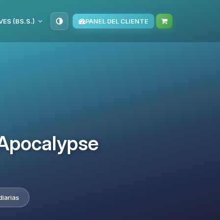
VES (BS.S.)
PANEL DEL CLIENTE
 Apocalypse
diarias