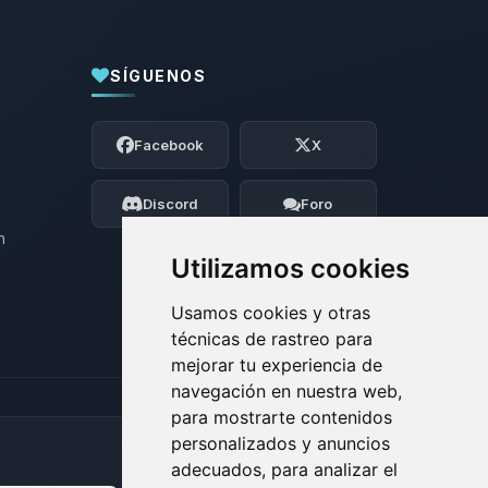
SÍGUENOS
Yupi, por fin alguien con quien hablar!
Soy Choupy, tu pequeno asistente de
Facebook
X
BoxToPlay. Cuentame que necesitas y
moveré mis pequenos circuitos para
ayudarte.
Discord
Foro
06/08/2026 20:54
n
Utilizamos cookies
Usamos cookies y otras
técnicas de rastreo para
mejorar tu experiencia de
navegación en nuestra web,
para mostrarte contenidos
personalizados y anuncios
adecuados, para analizar el