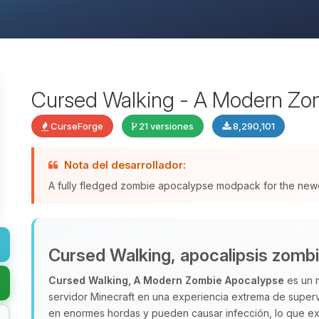
Cursed Walking - A Modern Zo
CurseForge
21 versiones
8,290,101
Nota del desarrollador:
A fully fledged zombie apocalypse modpack for the newes
Cursed Walking, apocalipsis zomb
Cursed Walking, A Modern Zombie Apocalypse
es un 
servidor Minecraft en una experiencia extrema de super
en enormes hordas y pueden causar infección, lo que exi