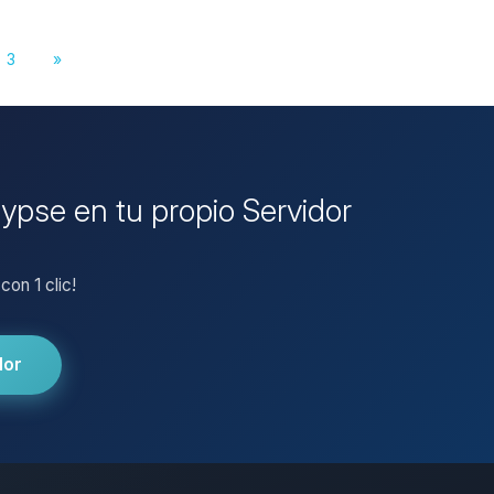
3
»
ypse en tu propio Servidor
on 1 clic!
dor