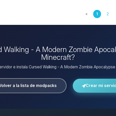
«
1
2
ed Walking - A Modern Zombie Apocal
Minecraft?
servidor e instala Cursed Walking - A Modern Zombie Apocalypse c
Volver a la lista de modpacks
Crear mi servi