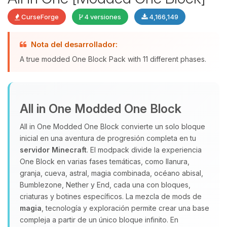
CurseForge
4 versiones
4,166,149
Nota del desarrollador:
Yupi, por fin alguien con quien
A true modded One Block Pack with 11 different phases.
hablar! Soy Choupy, tu pequeno
asistente de BoxToPlay. Cuentame
que necesitas y moveré mis
pequenos circuitos para ayudarte.
All in One Modded One Block
07/08/2026 20:05
All in One Modded One Block convierte un solo bloque
inicial en una aventura de progresión completa en tu
servidor Minecraft
. El modpack divide la experiencia
One Block en varias fases temáticas, como llanura,
granja, cueva, astral, magia combinada, océano abisal,
Bumblezone, Nether y End, cada una con bloques,
criaturas y botines específicos. La mezcla de mods de
magia
, tecnología y exploración permite crear una base
compleja a partir de un único bloque infinito. En