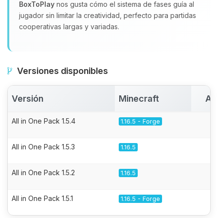
BoxToPlay
nos gusta cómo el sistema de fases guía al
jugador sin limitar la creatividad, perfecto para partidas
cooperativas largas y variadas.
Versiones disponibles
Versión
Minecraft
Ac
All in One Pack 1.5.4
1.16.5 - Forge
All in One Pack 1.5.3
1.16.5
All in One Pack 1.5.2
1.16.5
All in One Pack 1.5.1
1.16.5 - Forge