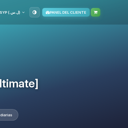
SYP (ل.س.‏)
PANEL DEL CLIENTE
ltimate]
diarias