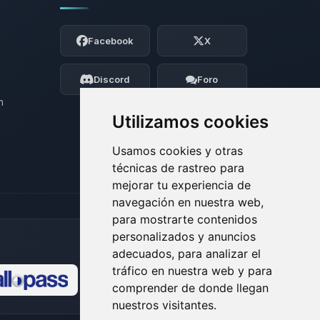
Yupi, por fin alguien con quien hablar!
Soy Choupy, tu pequeno asistente de
Facebook
X
BoxToPlay. Cuentame que necesitas y
moveré mis pequenos circuitos para
ayudarte.
Discord
Foro
08/08/2026 06:00
n
Utilizamos cookies
Usamos cookies y otras
técnicas de rastreo para
mejorar tu experiencia de
navegación en nuestra web,
para mostrarte contenidos
personalizados y anuncios
adecuados, para analizar el
tráfico en nuestra web y para
comprender de donde llegan
🍪
nuestros visitantes.