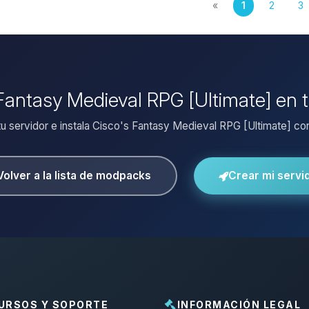
«
1
2
3
 Fantasy Medieval RPG [Ultimate] en 
tu servidor e instala Cisco's Fantasy Medieval RPG [Ultimate] con 
Volver a la lista de modpacks
Crear mi servi
URSOS Y SOPORTE
INFORMACIÓN LEGAL