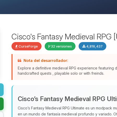
Cisco's Fantasy Medieval RPG [
CurseForge
32 versiones
4,816,437
Nota del desarrollador:
Explore a definitive medieval RPG experience featuring
handcrafted quests , playable solo or with freinds.
Cisco’s Fantasy Medieval RPG Ult
Cisco’s Fantasy Medieval RPG Ultimate es un modpack mu
en un mundo de fantasía medieval profundo y variado. 