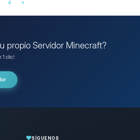
4
»
tu propio Servidor Minecraft?
1 clic!
dor
SÍGUENOS