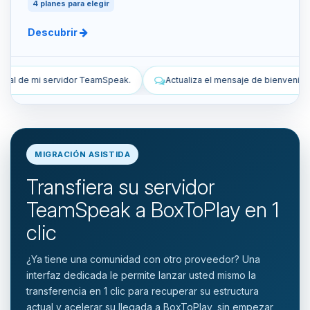
4 planes para elegir
Descubrir
Actualiza el mensaje de bienvenida de mi servidor TeamSpeak.
MIGRACIÓN ASISTIDA
Transfiera su servidor
TeamSpeak a BoxToPlay en 1
clic
¿Ya tiene una comunidad con otro proveedor? Una
interfaz dedicada le permite lanzar usted mismo la
transferencia en 1 clic para recuperar su estructura
actual y acelerar su llegada a BoxToPlay, sin empezar