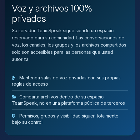
que necesitas y moveré mis
Voz y archivos 100%
pequenos circuitos para ayudarte.
privados
07/08/2026 02:36
Su servidor TeamSpeak sigue siendo un espacio
reservado para su comunidad. Las conversaciones de
voz, los canales, los grupos y los archivos compartidos
solo son accesibles para las personas que usted
autoriza.
Mantenga salas de voz privadas con sus propias
reglas de acceso
Comparta archivos dentro de su espacio
TeamSpeak, no en una plataforma pública de terceros
Permisos, grupos y visibilidad siguen totalmente
bajo su control