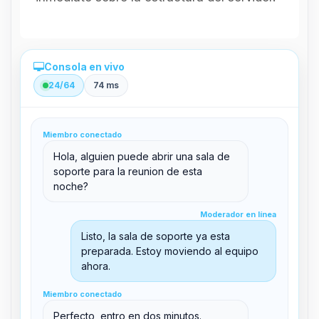
Consola en vivo
24/64
74 ms
Administración directa desde el panel
Miembro conectado
clid 42
Hola, alguien puede abrir una sala de
soporte para la reunion de esta
noche?
Moderador en línea
Moderador en línea
support@boxtoplay.com
Listo, la sala de soporte ya esta
Sala principal
preparada. Estoy moviendo al equipo
ahora.
Miembro conectado
Sala de soporte
Miembro conectado
Perfecto, entro en dos minutos.