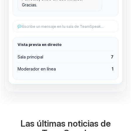
Gracias.
Editar permisos
Editar permisos
Escribe un mensaje en tu sala de TeamSpeak...
Expulsar del canal
Vista previa en directo
Sala principal
7
Moderador en línea
1
Las últimas noticias de