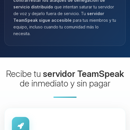
contrarrestar los ataques de denegación de
servicio distribuido
que intentan saturar tu servidor
de voz y dejarlo fuera de servicio. Tu
servidor
TeamSpeak sigue accesible
para tus miembros y tu
equipo, incluso cuando tu comunidad más lo
necesita.
Recibe tu
servidor TeamSpeak
de inmediato y sin pagar