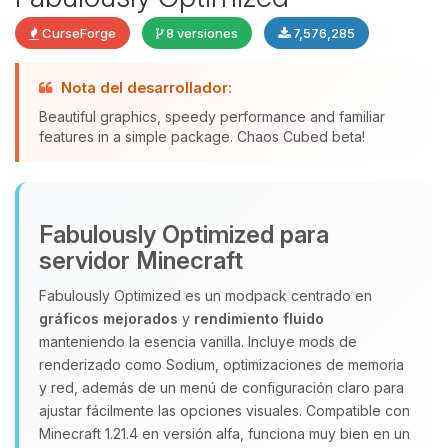
CurseForge
8 versiones
7,576,285
Nota del desarrollador:
Beautiful graphics, speedy performance and familiar
features in a simple package. Chaos Cubed beta!
Yupi, por fin alguien con quien
hablar! Soy Choupy, tu pequeno
asistente de BoxToPlay. Cuentame
que necesitas y moveré mis
Fabulously Optimized para
pequenos circuitos para ayudarte.
servidor Minecraft
08/08/2026 17:07
Fabulously Optimized es un modpack centrado en
gráficos mejorados
y
rendimiento fluido
manteniendo la esencia vanilla. Incluye mods de
renderizado como Sodium, optimizaciones de memoria
y red, además de un menú de configuración claro para
ajustar fácilmente las opciones visuales. Compatible con
Minecraft 1.21.4 en versión alfa, funciona muy bien en un