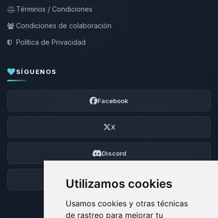
Términos / Condiciones
Condiciones de colaboración
Política de Privacidad
SÍGUENOS
Facebook
X
Discord
Foro
Utilizamos cookies
Usamos cookies y otras técnicas
de rastreo para mejorar tu