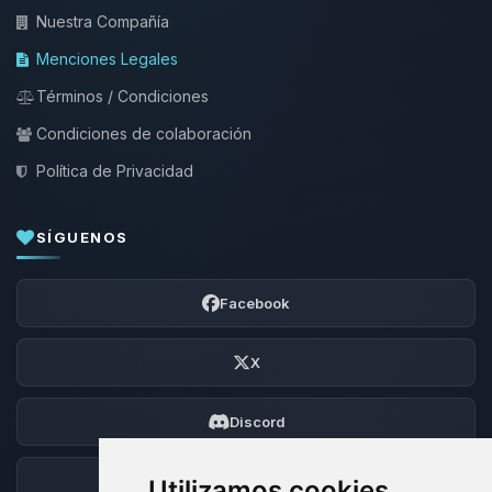
Nuestra Compañía
Menciones Legales
Términos / Condiciones
Condiciones de colaboración
Política de Privacidad
SÍGUENOS
Facebook
X
Discord
Foro
Utilizamos cookies