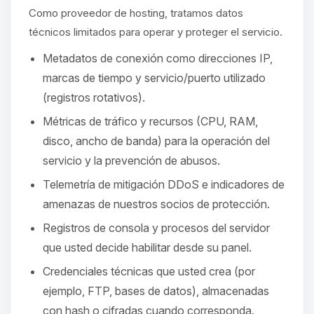
hablar! Soy Choupy, tu pequeno
Como proveedor de hosting, tratamos datos
asistente de BoxToPlay. Cuentame
que necesitas y moveré mis
técnicos limitados para operar y proteger el servicio.
pequenos circuitos para ayudarte.
Metadatos de conexión como direcciones IP,
06/08/2026 23:13
marcas de tiempo y servicio/puerto utilizado
(registros rotativos).
Métricas de tráfico y recursos (CPU, RAM,
disco, ancho de banda) para la operación del
servicio y la prevención de abusos.
Telemetría de mitigación DDoS e indicadores de
amenazas de nuestros socios de protección.
Registros de consola y procesos del servidor
que usted decide habilitar desde su panel.
Credenciales técnicas que usted crea (por
ejemplo, FTP, bases de datos), almacenadas
con hash o cifradas cuando corresponda.