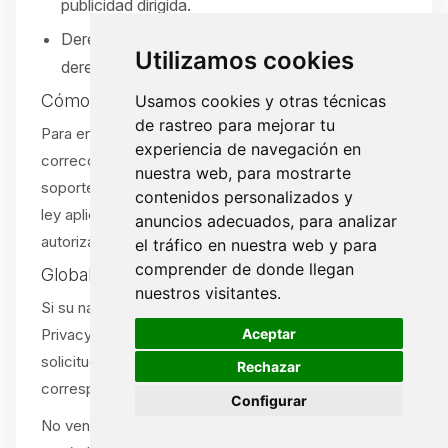
publicidad dirigida.
Derecho a no ser discriminado por ejercer sus
Utilizamos cookies
derechos.
Cómo ejercer sus derechos
Usamos cookies y otras técnicas
de rastreo para mejorar tu
Para enviar una solicitud (acceso, eliminación,
experiencia de navegación en
corrección, portabilidad u opt-out), abra un ticket de
nuestra web, para mostrarte
soporte:
/tickets
. Verificaremos su solicitud según la
contenidos personalizados y
ley aplicable. Se aceptan solicitudes por agente
anuncios adecuados, para analizar
autorizado con la debida prueba.
el tráfico en nuestra web y para
comprender de donde llegan
Global Privacy Control (GPC)
nuestros visitantes.
Si su navegador o extensión envía una señal Global
🍪
Aceptar
Privacy Control (GPC), la tratamos como una
solicitud de exclusión de venta/compartir cuando
Rechazar
corresponda.
Configurar
No vendemos ni compartimos información personal