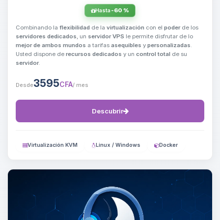
Hasta
-60 %
Combinando la
flexibilidad
de la
virtualización
con el
poder
de los
servidores dedicados
, un
servidor VPS
le permite disfrutar de lo
mejor de ambos mundos
a tarifas
asequibles
y
personalizadas
.
Usted dispone de
recursos dedicados
y un
control total
de su
servidor
.
3595
CFA
Desde
/ mes
Descubrir
Virtualización KVM
Linux / Windows
Docker