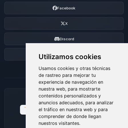
Facebook
X
Discord
Foro
Utilizamos cookies
Usamos cookies y otras técnicas
de rastreo para mejorar tu
experiencia de navegación en
nuestra web, para mostrarte
contenidos personalizados y
MÉTODOS DE PAGO ACEPTADOS
anuncios adecuados, para analizar
el tráfico en nuestra web y para
comprender de donde llegan
nuestros visitantes.