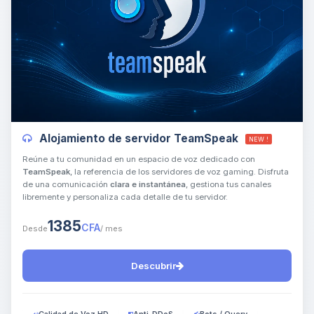
Yupi, por fin alguien con quien
hablar! Soy Choupy, tu pequeno
asistente de BoxToPlay. Cuentame
Alojamiento de servidor TeamSpeak
NEW !
que necesitas y moveré mis
pequenos circuitos para ayudarte.
Reúne a tu comunidad en un espacio de voz dedicado con
TeamSpeak
, la referencia de los servidores de voz gaming. Disfruta
09/08/2026 10:01
de una comunicación
clara e instantánea
, gestiona tus canales
libremente y personaliza cada detalle de tu servidor.
1385
CFA
Desde
/ mes
Descubrir