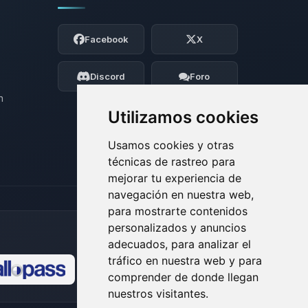
Yupi, por fin alguien con quien hablar!
Soy Choupy, tu pequeno asistente de
Facebook
X
BoxToPlay. Cuentame que necesitas y
moveré mis pequenos circuitos para
ayudarte.
Discord
Foro
06/08/2026 22:57
n
Utilizamos cookies
Usamos cookies y otras
técnicas de rastreo para
mejorar tu experiencia de
navegación en nuestra web,
para mostrarte contenidos
personalizados y anuncios
adecuados, para analizar el
tráfico en nuestra web y para
comprender de donde llegan
🍪
nuestros visitantes.