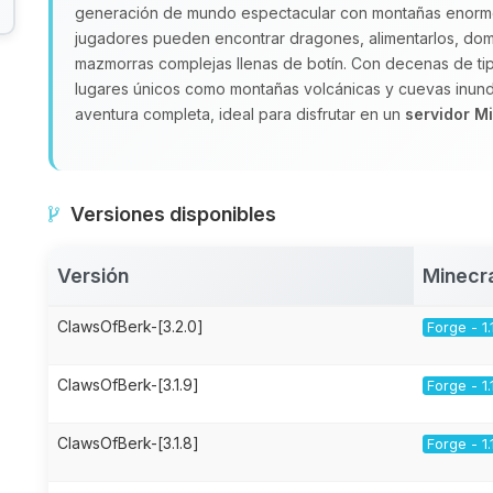
generación de mundo espectacular con montañas enormes
jugadores pueden encontrar dragones, alimentarlos, dome
mazmorras complejas llenas de botín. Con decenas de tip
lugares únicos como montañas volcánicas y cuevas inun
aventura completa, ideal para disfrutar en un
servidor M
Versiones disponibles
Versión
Minecr
ClawsOfBerk-[3.2.0]
Forge - 1.
ClawsOfBerk-[3.1.9]
Forge - 1.
ClawsOfBerk-[3.1.8]
Forge - 1.