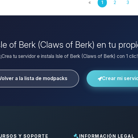
«
1
2
3
Isle of Berk (Claws of Berk) en tu prop
¡Crea tu servidor e instala Isle of Berk (Claws of Berk) con 1 clic!
Volver a la lista de modpacks
Crear mi servi
URSOS Y SOPORTE
INFORMACIÓN LEGAL