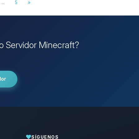
...
5
»
io Servidor Minecraft?
dor
SÍGUENOS