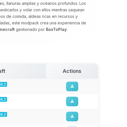
, llanuras amplias y océanos profundos. Los
sticarlos y volar con ellos mientras saquean
os de comida, aldeas ricas en recursos y
dadas, este modpack crea una experiencia de
inecraft
gestionado por
BoxToPlay
.
aft
Actions
18.2
18.2
18.2