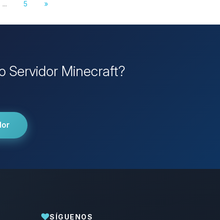
...
5
»
io Servidor Minecraft?
dor
SÍGUENOS