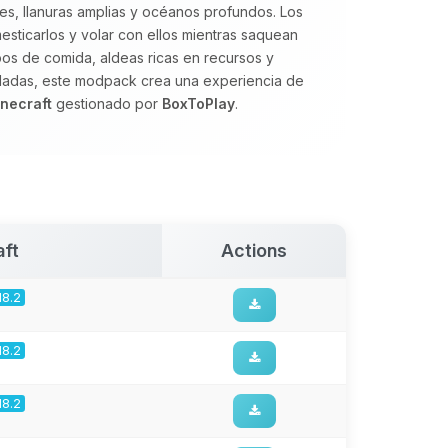
, llanuras amplias y océanos profundos. Los
sticarlos y volar con ellos mientras saquean
os de comida, aldeas ricas en recursos y
dadas, este modpack crea una experiencia de
inecraft
gestionado por
BoxToPlay
.
aft
Actions
18.2
18.2
18.2