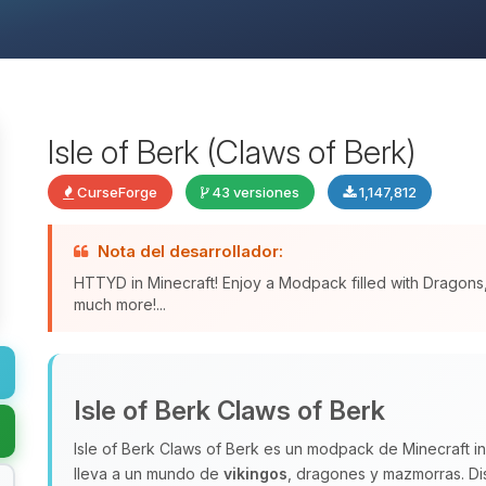
Isle of Berk (Claws of Berk)
CurseForge
43 versiones
1,147,812
Nota del desarrollador:
HTTYD in Minecraft! Enjoy a Modpack filled with Dragon
much more!...
Isle of Berk Claws of Berk
Isle of Berk Claws of Berk es un modpack de Minecraft 
lleva a un mundo de
vikingos
, dragones y mazmorras. Dis