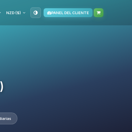
NZD ($)
PANEL DEL CLIENTE
)
iarias