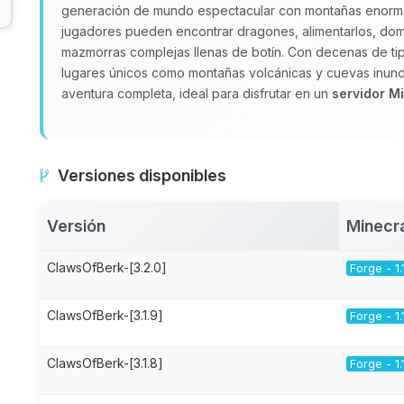
generación de mundo espectacular con montañas enormes
jugadores pueden encontrar dragones, alimentarlos, dome
mazmorras complejas llenas de botín. Con decenas de tip
lugares únicos como montañas volcánicas y cuevas inun
aventura completa, ideal para disfrutar en un
servidor M
Versiones disponibles
Versión
Minecr
ClawsOfBerk-[3.2.0]
Forge - 1.
ClawsOfBerk-[3.1.9]
Forge - 1.
ClawsOfBerk-[3.1.8]
Forge - 1.