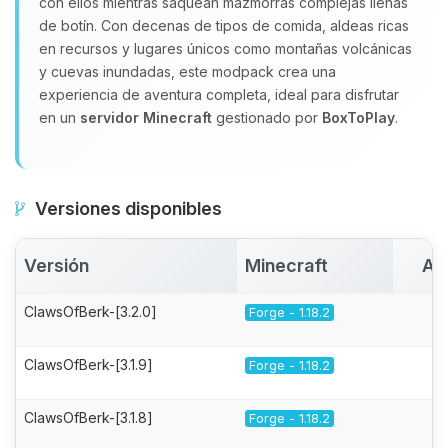
con ellos mientras saquean mazmorras complejas llenas
de botín. Con decenas de tipos de comida, aldeas ricas
en recursos y lugares únicos como montañas volcánicas
y cuevas inundadas, este modpack crea una
experiencia de aventura completa, ideal para disfrutar
en un
servidor Minecraft
gestionado por
BoxToPlay
.
Versiones disponibles
Versión
Minecraft
Ac
ClawsOfBerk-[3.2.0]
Forge - 1.18.2
ClawsOfBerk-[3.1.9]
Forge - 1.18.2
ClawsOfBerk-[3.1.8]
Forge - 1.18.2