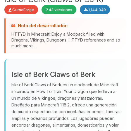
CurseForge
43 versiones
1,144,349
Nota del desarrollador:
HTTYD in Minecraft! Enjoy a Modpack filled with
Dragons, Vikings, Dungeons, HTTYD references and so
much more!...
Yupi, por fin alguien con quien
hablar! Soy Choupy, tu pequeno
Isle of Berk Claws of Berk
asistente de BoxToPlay. Cuentame
que necesitas y moveré mis
Isle of Berk Claws of Berk es un modpack de Minecraft
pequenos circuitos para ayudarte.
inspirado en How To Train Your Dragon que te lleva a
06/08/2026 23:32
un mundo de
vikingos
, dragones y mazmorras.
Diseñado para Minecraft 1.18.2, ofrece una generación
de mundo espectacular con montañas enormes, llanuras
amplias y océanos profundos. Los jugadores pueden
encontrar dragones, alimentarlos, domesticarlos y volar