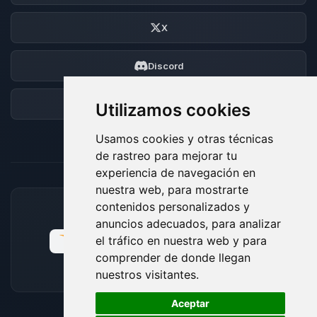
X
Discord
Foro
Utilizamos cookies
Usamos cookies y otras técnicas
de rastreo para mejorar tu
experiencia de navegación en
nuestra web, para mostrarte
contenidos personalizados y
MÉTODOS DE PAGO ACEPTADOS
anuncios adecuados, para analizar
el tráfico en nuestra web y para
comprender de donde llegan
nuestros visitantes.
🍪
Aceptar