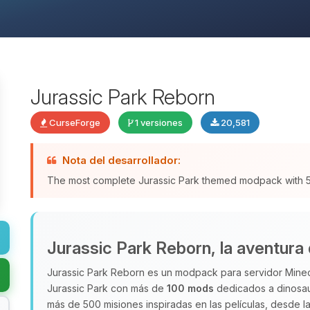
Jurassic Park Reborn
CurseForge
1 versiones
20,581
Nota del desarrollador:
The most complete Jurassic Park themed modpack with
Jurassic Park Reborn, la aventura 
Jurassic Park Reborn es un modpack para servidor Minecr
Jurassic Park con más de
100 mods
dedicados a dinosau
más de 500 misiones inspiradas en las películas, desde la