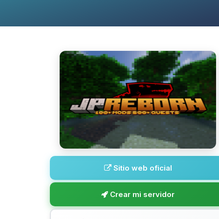
Sitio web oficial
Crear mi servidor