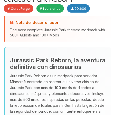
CurseForge
1 versiones
20,609
Yupi, por fin alguien con quien
Nota del desarrollador:
hablar! Soy Choupy, tu pequeno
The most complete Jurassic Park themed modpack with
asistente de BoxToPlay. Cuentame
500+ Quests and 100+ Mods
que necesitas y moveré mis
pequenos circuitos para ayudarte.
09/08/2026 10:37
Jurassic Park Reborn, la aventura
definitiva con dinosaurios
Jurassic Park Reborn es un modpack para servidor
Minecraft centrado en recrear el universo clásico de
Jurassic Park con más de
100 mods
dedicados a
dinosaurios, máquinas y elementos decorativos. Incluye
más de 500 misiones inspiradas en las películas, desde
la recolección de fósiles para InGen hasta la gestión de
la seguridad del parque, con un fuerte enfoque en la