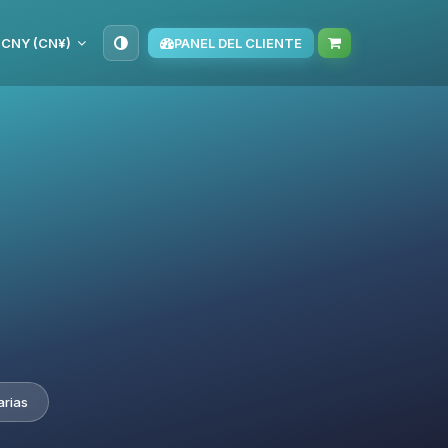
CNY (CN¥)
PANEL DEL CLIENTE
arias