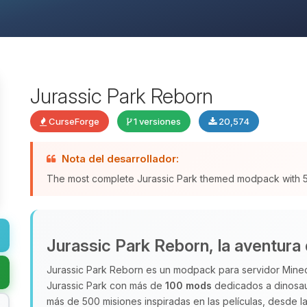
Jurassic Park Reborn
CurseForge
1 versiones
20,574
Nota del desarrollador:
The most complete Jurassic Park themed modpack with
Jurassic Park Reborn, la aventura 
Jurassic Park Reborn es un modpack para servidor Minecr
Jurassic Park con más de
100 mods
dedicados a dinosau
más de 500 misiones inspiradas en las películas, desde la