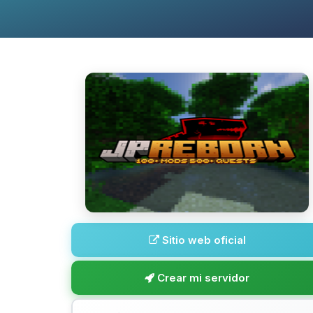
Sitio web oficial
Crear mi servidor