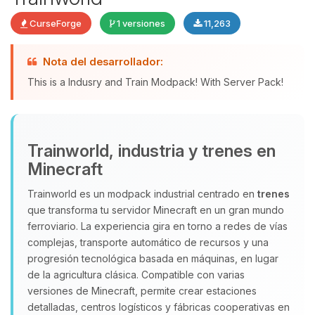
CurseForge
1 versiones
11,263
Yupi, por fin alguien con quien
Nota del desarrollador:
hablar! Soy Choupy, tu pequeno
This is a Indusry and Train Modpack! With Server Pack!
asistente de BoxToPlay. Cuentame
que necesitas y moveré mis
pequenos circuitos para ayudarte.
08/08/2026 02:58
Trainworld, industria y trenes en
Minecraft
Trainworld es un modpack industrial centrado en
trenes
que transforma tu servidor Minecraft en un gran mundo
ferroviario. La experiencia gira en torno a redes de vías
complejas, transporte automático de recursos y una
progresión tecnológica basada en máquinas, en lugar
de la agricultura clásica. Compatible con varias
versiones de Minecraft, permite crear estaciones
detalladas, centros logísticos y fábricas cooperativas en