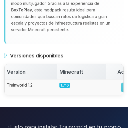
modo multijugador. Gracias a la experiencia de
BoxToPlay
, este modpack resulta ideal para
comunidades que buscan retos de logística a gran
escala y proyectos de infraestructura realistas en un
servidor Minecraft persistente.
Versiones disponibles
Versión
Minecraft
Act
Trainworld 1.2
1.7.10
¿Listo para instalar Trainworld en tu propio