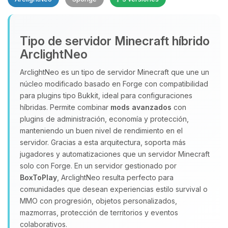
Yupi, por fin alguien con quien
Tipo de servidor Minecraft híbrido
hablar! Soy Choupy, tu pequeno
ArclightNeo
asistente de BoxToPlay. Cuentame
que necesitas y moveré mis
ArclightNeo es un tipo de servidor Minecraft que une un
pequenos circuitos para ayudarte.
núcleo modificado basado en Forge con compatibilidad
para plugins tipo Bukkit, ideal para configuraciones
09/08/2026 07:54
híbridas. Permite combinar
mods avanzados
con
plugins de administración, economía y protección,
manteniendo un buen nivel de rendimiento en el
servidor. Gracias a esta arquitectura, soporta más
jugadores y automatizaciones que un servidor Minecraft
solo con Forge. En un servidor gestionado por
BoxToPlay
, ArclightNeo resulta perfecto para
comunidades que desean experiencias estilo survival o
MMO con progresión, objetos personalizados,
mazmorras, protección de territorios y eventos
colaborativos.