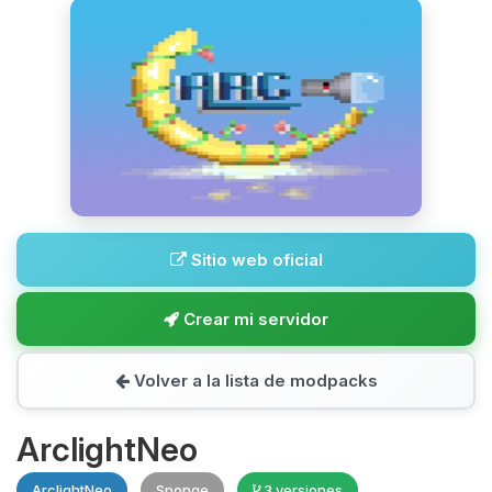
Sitio web oficial
Crear mi servidor
Volver a la lista de modpacks
ArclightNeo
ArclightNeo
Sponge
3 versiones