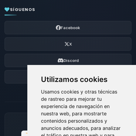
SÍGUENOS
Facebook
X
Discord
Foro
Utilizamos cookies
Usamos cookies y otras técnicas
de rastreo para mejorar tu
experiencia de navegación en
nuestra web, para mostrarte
contenidos personalizados y
MÉTODOS DE PAGO ACEPTADOS
anuncios adecuados, para analizar
el tráfico en nuestra web y para