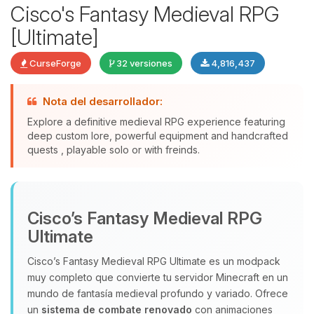
Cisco's Fantasy Medieval RPG
[Ultimate]
CurseForge
32 versiones
4,816,437
Nota del desarrollador:
Explore a definitive medieval RPG experience featuring
deep custom lore, powerful equipment and handcrafted
quests , playable solo or with freinds.
Yupi, por fin alguien con quien
hablar! Soy Choupy, tu pequeno
asistente de BoxToPlay. Cuentame
Cisco’s Fantasy Medieval RPG
que necesitas y moveré mis
pequenos circuitos para ayudarte.
Ultimate
07/08/2026 05:35
Cisco’s Fantasy Medieval RPG Ultimate es un modpack
muy completo que convierte tu servidor Minecraft en un
mundo de fantasía medieval profundo y variado. Ofrece
un
sistema de combate renovado
con animaciones