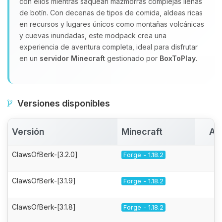
con ellos mientras saquean mazmorras complejas llenas
de botín. Con decenas de tipos de comida, aldeas ricas
en recursos y lugares únicos como montañas volcánicas
y cuevas inundadas, este modpack crea una
experiencia de aventura completa, ideal para disfrutar
en un
servidor Minecraft
gestionado por
BoxToPlay
.
Versiones disponibles
Versión
Minecraft
Ac
ClawsOfBerk-[3.2.0]
Forge - 1.18.2
ClawsOfBerk-[3.1.9]
Forge - 1.18.2
ClawsOfBerk-[3.1.8]
Forge - 1.18.2