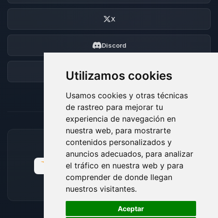
X
Discord
Foro
Utilizamos cookies
Usamos cookies y otras técnicas
de rastreo para mejorar tu
experiencia de navegación en
nuestra web, para mostrarte
contenidos personalizados y
MÉTODOS DE PAGO ACEPTADOS
anuncios adecuados, para analizar
el tráfico en nuestra web y para
comprender de donde llegan
nuestros visitantes.
🍪
Aceptar