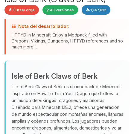
CurseForge
43 versiones
1,147,812
Nota del desarrollador:
HTTYD in Minecraft! Enjoy a Modpack filled with
Dragons, Vikings, Dungeons, HTTYD references and so
much more!...
Yupi, por fin alguien con quien
hablar! Soy Choupy, tu pequeno
Isle of Berk Claws of Berk
asistente de BoxToPlay. Cuentame
que necesitas y moveré mis
Isle of Berk Claws of Berk es un modpack de Minecraft
pequenos circuitos para ayudarte.
inspirado en How To Train Your Dragon que te lleva a
08/08/2026 10:27
un mundo de
vikingos
, dragones y mazmorras.
Diseñado para Minecraft 1.18.2, ofrece una generación
de mundo espectacular con montañas enormes, llanuras
amplias y océanos profundos. Los jugadores pueden
encontrar dragones, alimentarlos, domesticarlos y volar