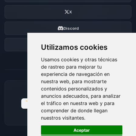
X
Discord
Foro
Utilizamos cookies
Usamos cookies y otras técnicas
de rastreo para mejorar tu
experiencia de navegación en
nuestra web, para mostrarte
contenidos personalizados y
MÉTODOS DE PAGO ACEPTADOS
anuncios adecuados, para analizar
el tráfico en nuestra web y para
comprender de donde llegan
nuestros visitantes.
🍪
Aceptar