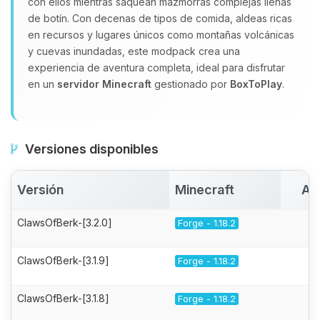
con ellos mientras saquean mazmorras complejas llenas
de botín. Con decenas de tipos de comida, aldeas ricas
en recursos y lugares únicos como montañas volcánicas
y cuevas inundadas, este modpack crea una
experiencia de aventura completa, ideal para disfrutar
en un
servidor Minecraft
gestionado por
BoxToPlay
.
Versiones disponibles
Versión
Minecraft
Ac
ClawsOfBerk-[3.2.0]
Forge - 1.18.2
ClawsOfBerk-[3.1.9]
Forge - 1.18.2
ClawsOfBerk-[3.1.8]
Forge - 1.18.2