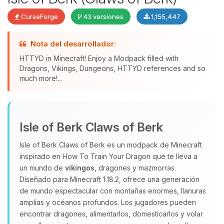
CurseForge
43 versiones
1,155,447
Nota del desarrollador:
HTTYD in Minecraft! Enjoy a Modpack filled with
Dragons, Vikings, Dungeons, HTTYD references and so
much more!...
Yupi, por fin alguien con quien
hablar! Soy Choupy, tu pequeno
Isle of Berk Claws of Berk
asistente de BoxToPlay. Cuentame
que necesitas y moveré mis
Isle of Berk Claws of Berk es un modpack de Minecraft
pequenos circuitos para ayudarte.
inspirado en How To Train Your Dragon que te lleva a
09/08/2026 16:03
un mundo de
vikingos
, dragones y mazmorras.
Diseñado para Minecraft 1.18.2, ofrece una generación
de mundo espectacular con montañas enormes, llanuras
amplias y océanos profundos. Los jugadores pueden
encontrar dragones, alimentarlos, domesticarlos y volar