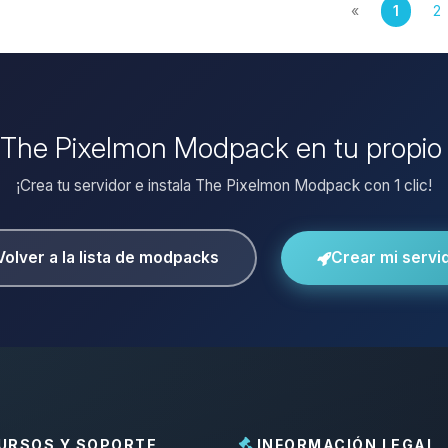
«
1
2
r The Pixelmon Modpack en tu propio
¡Crea tu servidor e instala The Pixelmon Modpack con 1 clic!
Volver a la lista de modpacks
Crear mi servi
URSOS Y SOPORTE
INFORMACIÓN LEGAL