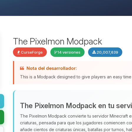
The Pixelmon Modpack
CurseForge
14 versiones
20,007,639
Nota del desarrollador:
This is a Modpack designed to give players an easy time 
The Pixelmon Modpack en tu servi
The Pixelmon Modpack convierte tu servidor Minecraft 
criaturas, pensada para que los jugadores comiencen con
añade cientos de criaturas únicas, batallas por turnos, h