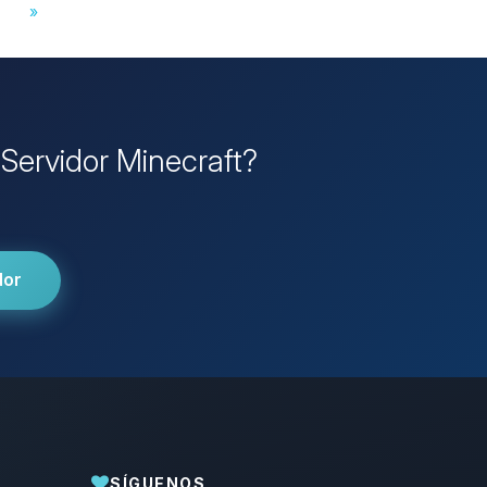
»
 Servidor Minecraft?
dor
SÍGUENOS