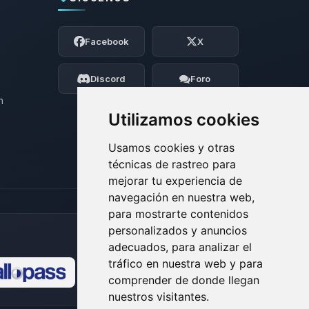
Yupi, por fin alguien con quien hablar!
Soy Choupy, tu pequeno asistente de
Facebook
X
BoxToPlay. Cuentame que necesitas y
moveré mis pequenos circuitos para
ayudarte.
Discord
Foro
08/08/2026 17:16
n
Utilizamos cookies
Usamos cookies y otras
técnicas de rastreo para
mejorar tu experiencia de
navegación en nuestra web,
para mostrarte contenidos
personalizados y anuncios
adecuados, para analizar el
tráfico en nuestra web y para
comprender de donde llegan
🍪
nuestros visitantes.