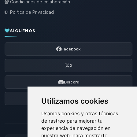
Condiciones de colaboración
Política de Privacidad
SÍGUENOS
Facebook
X
Discord
Foro
Utilizamos cookies
Usamos cookies y otras técnicas
de rastreo para mejorar tu
experiencia de navegación en
nuestra web, para mostrarte