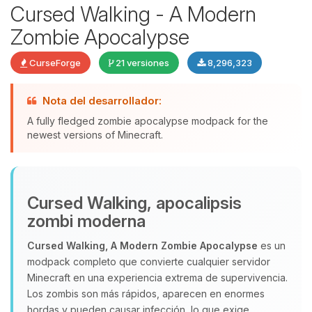
Cursed Walking - A Modern
Zombie Apocalypse
CurseForge
21 versiones
8,296,323
Nota del desarrollador:
A fully fledged zombie apocalypse modpack for the
newest versions of Minecraft.
Yupi, por fin alguien con quien
hablar! Soy Choupy, tu pequeno
Cursed Walking, apocalipsis
asistente de BoxToPlay. Cuentame
zombi moderna
que necesitas y moveré mis
pequenos circuitos para ayudarte.
Cursed Walking, A Modern Zombie Apocalypse
es un
modpack completo que convierte cualquier servidor
08/08/2026 12:30
Minecraft en una experiencia extrema de supervivencia.
Los zombis son más rápidos, aparecen en enormes
hordas y pueden causar infección, lo que exige