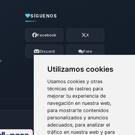
SÍGUENOS
Yupi, por fin alguien con quien hablar!
Soy Choupy, tu pequeno asistente de
Facebook
X
BoxToPlay. Cuentame que necesitas y
moveré mis pequenos circuitos para
ayudarte.
Discord
Foro
08/08/2026 08:14
n
Utilizamos cookies
Usamos cookies y otras
técnicas de rastreo para
mejorar tu experiencia de
navegación en nuestra web,
para mostrarte contenidos
personalizados y anuncios
adecuados, para analizar el
tráfico en nuestra web y para