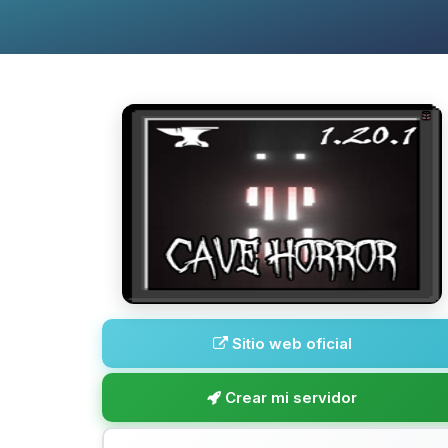
Sitio web oficial
Crear mi servidor