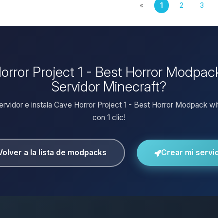
«
1
2
3
Horror Project 1 - Best Horror Modpac
Servidor Minecraft?
servidor e instala Cave Horror Project 1 - Best Horror Modpack wi
con 1 clic!
Volver a la lista de modpacks
Crear mi servi