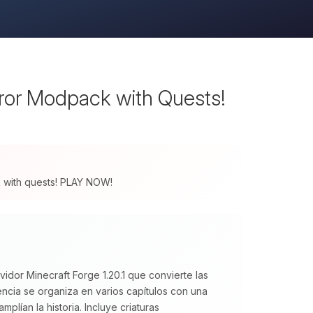
rror Modpack with Quests!
ck with quests! PLAY NOW!
idor Minecraft Forge 1.20.1 que convierte las
cia se organiza en varios capítulos con una
plían la historia. Incluye criaturas