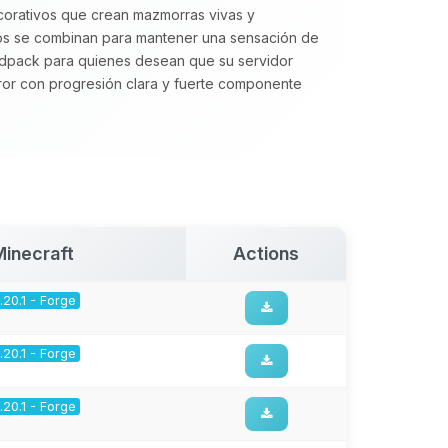
corativos que crean mazmorras vivas y
rsos se combinan para mantener una sensación de
pack para quienes desean que su servidor
ror con progresión clara y fuerte componente
Minecraft
Actions
1.20.1 - Forge
1.20.1 - Forge
1.20.1 - Forge