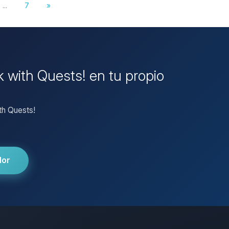
...
7
»
k with Quests! en tu propio
th Quests!
dor