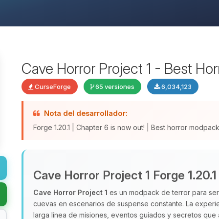
Cave Horror Project 1 - Best Ho
CurseForge
65 versiones
6,034,123
Nota del desarrollador:
Forge 1.20.1 | Chapter 6 is now out! | Best horror modpa
Cave Horror Project 1 Forge 1.20.1
Cave Horror Project 1
es un modpack de terror para serv
cuevas en escenarios de suspense constante. La experien
larga línea de misiones, eventos guiados y secretos que am