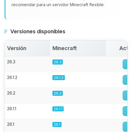
recomendar para un servidor Minecraft flexible.
Versiones disponibles
Versión
Minecraft
Acti
26.3
26.3
26.1.2
26.1.2
26.2
26.2
26.1.1
26.1.1
26.1
26.1