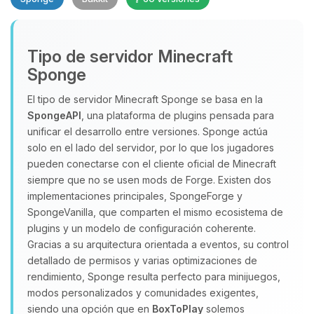
Tipo de servidor Minecraft
Sponge
El tipo de servidor Minecraft Sponge se basa en la
SpongeAPI
, una plataforma de plugins pensada para
Yupi, por fin alguien con quien
unificar el desarrollo entre versiones. Sponge actúa
hablar! Soy Choupy, tu pequeno
solo en el lado del servidor, por lo que los jugadores
asistente de BoxToPlay. Cuentame
pueden conectarse con el cliente oficial de Minecraft
que necesitas y moveré mis
siempre que no se usen mods de Forge. Existen dos
pequenos circuitos para ayudarte.
implementaciones principales, SpongeForge y
SpongeVanilla, que comparten el mismo ecosistema de
07/08/2026 22:20
plugins y un modelo de configuración coherente.
Gracias a su arquitectura orientada a eventos, su control
detallado de permisos y varias optimizaciones de
rendimiento, Sponge resulta perfecto para minijuegos,
modos personalizados y comunidades exigentes,
siendo una opción que en
BoxToPlay
solemos