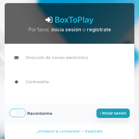
BoxToPlay
Por favor,
inicia sesión
o
regístrate
Recordarme
Iniciar sesión
-
¿Olvidaste la contraseña?
Regístrate