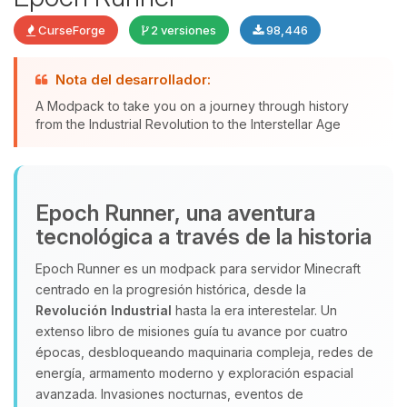
CurseForge
2 versiones
98,446
Nota del desarrollador:
Yupi, por fin alguien con quien
A Modpack to take you on a journey through history
hablar! Soy Choupy, tu pequeno
from the Industrial Revolution to the Interstellar Age
asistente de BoxToPlay. Cuentame
que necesitas y moveré mis
pequenos circuitos para ayudarte.
08/08/2026 17:10
Epoch Runner, una aventura
tecnológica a través de la historia
Epoch Runner es un modpack para servidor Minecraft
centrado en la progresión histórica, desde la
Revolución Industrial
hasta la era interestelar. Un
extenso libro de misiones guía tu avance por cuatro
épocas, desbloqueando maquinaria compleja, redes de
energía, armamento moderno y exploración espacial
avanzada. Invasiones nocturnas, eventos de