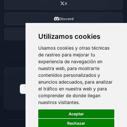
X
Discord
Foro
Utilizamos cookies
Usamos cookies y otras técnicas
de rastreo para mejorar tu
experiencia de navegación en
nuestra web, para mostrarte
contenidos personalizados y
MÉTODOS DE PAGO ACEPTADOS
anuncios adecuados, para analizar
el tráfico en nuestra web y para
comprender de donde llegan
nuestros visitantes.
🍪
Aceptar
Rechazar