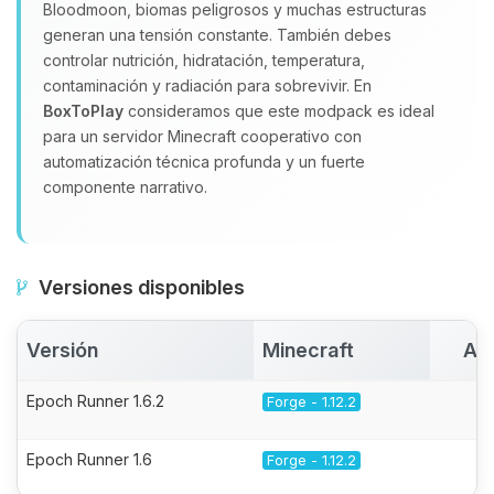
Bloodmoon, biomas peligrosos y muchas estructuras
generan una tensión constante. También debes
controlar nutrición, hidratación, temperatura,
contaminación y radiación para sobrevivir. En
BoxToPlay
consideramos que este modpack es ideal
para un servidor Minecraft cooperativo con
automatización técnica profunda y un fuerte
componente narrativo.
Versiones disponibles
Versión
Minecraft
Ac
Epoch Runner 1.6.2
Forge - 1.12.2
Epoch Runner 1.6
Forge - 1.12.2