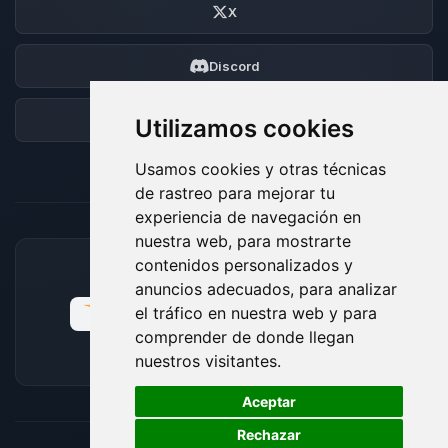
X
Discord
Foro
Utilizamos cookies
Usamos cookies y otras técnicas
de rastreo para mejorar tu
experiencia de navegación en
nuestra web, para mostrarte
contenidos personalizados y
MÉTODOS DE PAGO ACEPTADOS
anuncios adecuados, para analizar
el tráfico en nuestra web y para
comprender de donde llegan
nuestros visitantes.
🍪
Aceptar
Rechazar