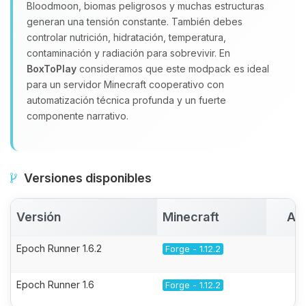
Bloodmoon, biomas peligrosos y muchas estructuras
generan una tensión constante. También debes
controlar nutrición, hidratación, temperatura,
contaminación y radiación para sobrevivir. En
BoxToPlay
consideramos que este modpack es ideal
para un servidor Minecraft cooperativo con
automatización técnica profunda y un fuerte
componente narrativo.
Versiones disponibles
Versión
Minecraft
Ac
Epoch Runner 1.6.2
Forge - 1.12.2
Epoch Runner 1.6
Forge - 1.12.2