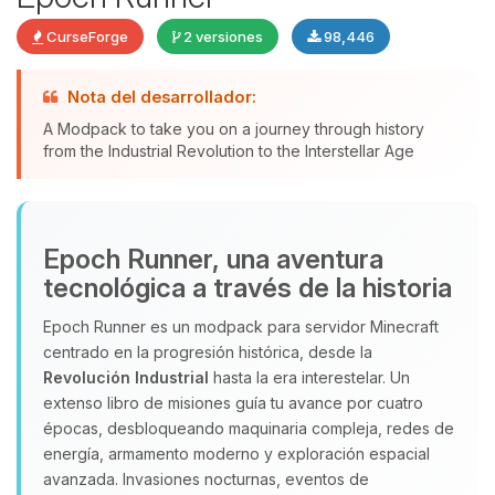
CurseForge
2 versiones
98,446
Nota del desarrollador:
Yupi, por fin alguien con quien
A Modpack to take you on a journey through history
hablar! Soy Choupy, tu pequeno
from the Industrial Revolution to the Interstellar Age
asistente de BoxToPlay. Cuentame
que necesitas y moveré mis
pequenos circuitos para ayudarte.
07/08/2026 12:14
Epoch Runner, una aventura
tecnológica a través de la historia
Epoch Runner es un modpack para servidor Minecraft
centrado en la progresión histórica, desde la
Revolución Industrial
hasta la era interestelar. Un
extenso libro de misiones guía tu avance por cuatro
épocas, desbloqueando maquinaria compleja, redes de
energía, armamento moderno y exploración espacial
avanzada. Invasiones nocturnas, eventos de