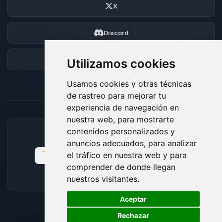
X
Discord
Foro
Utilizamos cookies
Usamos cookies y otras técnicas
de rastreo para mejorar tu
experiencia de navegación en
nuestra web, para mostrarte
contenidos personalizados y
MÉTODOS DE PAGO ACEPTADOS
anuncios adecuados, para analizar
el tráfico en nuestra web y para
comprender de donde llegan
nuestros visitantes.
🍪
Aceptar
Rechazar