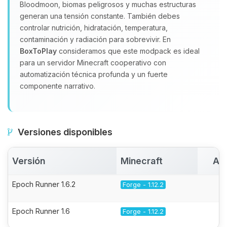
Bloodmoon, biomas peligrosos y muchas estructuras
generan una tensión constante. También debes
controlar nutrición, hidratación, temperatura,
contaminación y radiación para sobrevivir. En
BoxToPlay
consideramos que este modpack es ideal
para un servidor Minecraft cooperativo con
automatización técnica profunda y un fuerte
componente narrativo.
Versiones disponibles
Versión
Minecraft
Ac
Epoch Runner 1.6.2
Forge - 1.12.2
Epoch Runner 1.6
Forge - 1.12.2