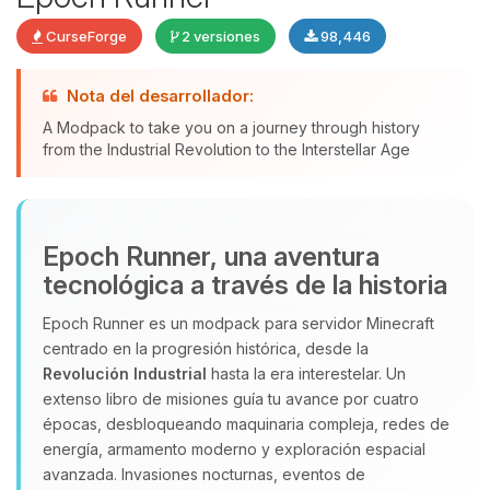
CurseForge
2 versiones
98,446
Nota del desarrollador:
Yupi, por fin alguien con quien
A Modpack to take you on a journey through history
hablar! Soy Choupy, tu pequeno
from the Industrial Revolution to the Interstellar Age
asistente de BoxToPlay. Cuentame
que necesitas y moveré mis
pequenos circuitos para ayudarte.
07/08/2026 04:40
Epoch Runner, una aventura
tecnológica a través de la historia
Epoch Runner es un modpack para servidor Minecraft
centrado en la progresión histórica, desde la
Revolución Industrial
hasta la era interestelar. Un
extenso libro de misiones guía tu avance por cuatro
épocas, desbloqueando maquinaria compleja, redes de
energía, armamento moderno y exploración espacial
avanzada. Invasiones nocturnas, eventos de