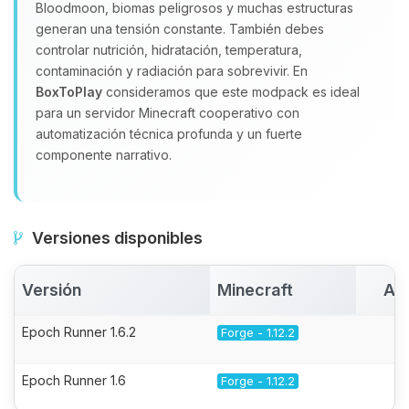
Bloodmoon, biomas peligrosos y muchas estructuras
generan una tensión constante. También debes
controlar nutrición, hidratación, temperatura,
contaminación y radiación para sobrevivir. En
BoxToPlay
consideramos que este modpack es ideal
para un servidor Minecraft cooperativo con
automatización técnica profunda y un fuerte
componente narrativo.
Versiones disponibles
Versión
Minecraft
Ac
Epoch Runner 1.6.2
Forge - 1.12.2
Epoch Runner 1.6
Forge - 1.12.2