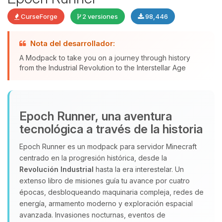
CurseForge
2 versiones
98,446
Nota del desarrollador:
Yupi, por fin alguien con quien
A Modpack to take you on a journey through history
hablar! Soy Choupy, tu pequeno
from the Industrial Revolution to the Interstellar Age
asistente de BoxToPlay. Cuentame
que necesitas y moveré mis
pequenos circuitos para ayudarte.
08/08/2026 06:43
Epoch Runner, una aventura
tecnológica a través de la historia
Epoch Runner es un modpack para servidor Minecraft
centrado en la progresión histórica, desde la
Revolución Industrial
hasta la era interestelar. Un
extenso libro de misiones guía tu avance por cuatro
épocas, desbloqueando maquinaria compleja, redes de
energía, armamento moderno y exploración espacial
avanzada. Invasiones nocturnas, eventos de