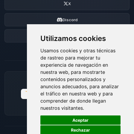
X
Discord
Foro
Utilizamos cookies
Usamos cookies y otras técnicas
de rastreo para mejorar tu
experiencia de navegación en
nuestra web, para mostrarte
contenidos personalizados y
MÉTODOS DE PAGO ACEPTADOS
anuncios adecuados, para analizar
el tráfico en nuestra web y para
comprender de donde llegan
nuestros visitantes.
🍪
Aceptar
Rechazar