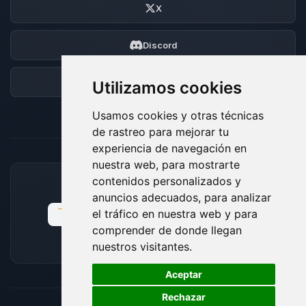
X
Discord
Foro
Utilizamos cookies
Usamos cookies y otras técnicas
de rastreo para mejorar tu
experiencia de navegación en
nuestra web, para mostrarte
contenidos personalizados y
MÉTODOS DE PAGO ACEPTADOS
anuncios adecuados, para analizar
el tráfico en nuestra web y para
comprender de donde llegan
nuestros visitantes.
🍪
Aceptar
Rechazar