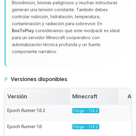
Bloodmoon, biomas peligrosos y muchas estructuras
generan una tensión constante. También debes
controlar nutrición, hidratación, temperatura,
contaminación y radiación para sobrevivir. En
BoxToPlay
consideramos que este modpack es ideal
para un servidor Minecraft cooperativo con
automatización técnica profunda y un fuerte
componente narrativo.
Versiones disponibles
Versión
Minecraft
Ac
Epoch Runner 1.6.2
Forge - 1.12.2
Epoch Runner 1.6
Forge - 1.12.2