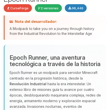
CurseForge
2 versiones
98,446
Nota del desarrollador:
Yupi, por fin alguien con quien
A Modpack to take you on a journey through history
hablar! Soy Choupy, tu pequeno
from the Industrial Revolution to the Interstellar Age
asistente de BoxToPlay. Cuentame
que necesitas y moveré mis
pequenos circuitos para ayudarte.
08/08/2026 14:51
Epoch Runner, una aventura
tecnológica a través de la historia
Epoch Runner es un modpack para servidor Minecraft
centrado en la progresión histórica, desde la
Revolución Industrial
hasta la era interestelar. Un
extenso libro de misiones guía tu avance por cuatro
épocas, desbloqueando maquinaria compleja, redes de
energía, armamento moderno y exploración espacial
avanzada. Invasiones nocturnas, eventos de