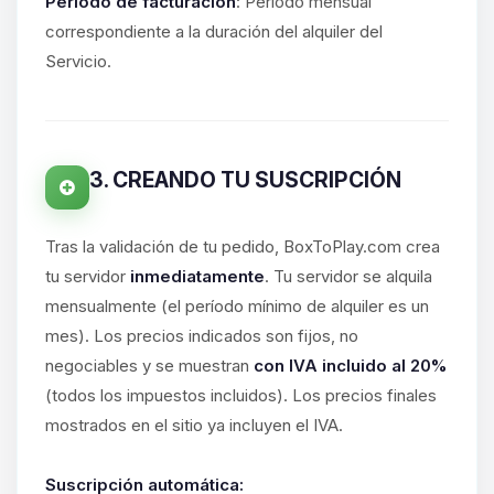
hablar! Soy Choupy, tu pequeno
Período de facturación
: Período mensual
asistente de BoxToPlay. Cuentame
correspondiente a la duración del alquiler del
que necesitas y moveré mis
Servicio.
pequenos circuitos para ayudarte.
08/08/2026 09:14
3. CREANDO TU SUSCRIPCIÓN
Tras la validación de tu pedido, BoxToPlay.com crea
tu servidor
inmediatamente
. Tu servidor se alquila
mensualmente (el período mínimo de alquiler es un
mes). Los precios indicados son fijos, no
negociables y se muestran
con IVA incluido al 20%
(todos los impuestos incluidos). Los precios finales
mostrados en el sitio ya incluyen el IVA.
Suscripción automática: