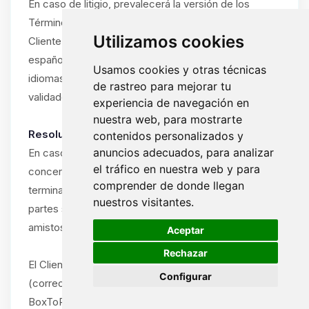
En caso de litigio, prevalecerá la versión de los
Términos y Condiciones en el idioma utilizado por el
Utilizamos cookies
Cliente durante la suscripción (francés, inglés o
español). Si el Cliente ha utilizado el sitio en varios
Usamos cookies y otras técnicas
idiomas, prevalecerá el idioma del último pedido
de rastreo para mejorar tu
validado.
experiencia de navegación en
nuestra web, para mostrarte
Resolución amistosa obligatoria:
contenidos personalizados y
anuncios adecuados, para analizar
En caso de disputa entre el Cliente y ByteLogic
el tráfico en nuestra web y para
concerniente a la interpretación, ejecución o
comprender de donde llegan
terminación de estos Términos y Condiciones, las
nuestros visitantes.
partes se comprometen a intentar resolver la disputa
🍪
amistosamente antes de cualquier acción legal.
Aceptar
Rechazar
El Cliente debe notificar la disputa por escrito
Configurar
(correo electrónico o carta certificada) al soporte de
BoxToPlay.com, describiendo la naturaleza del