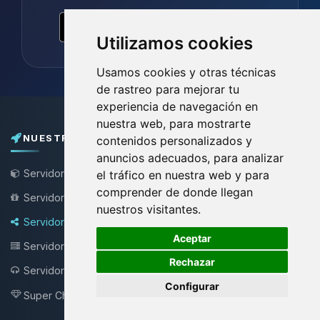
Utilizamos cookies
Usamos cookies y otras técnicas
de rastreo para mejorar tu
experiencia de navegación en
nuestra web, para mostrarte
NUESTROS PLANES
contenidos personalizados y
anuncios adecuados, para analizar
Servidor de Minecraft
el tráfico en nuestra web y para
comprender de donde llegan
Servidor Minecraft Gratis
nuestros visitantes.
Servidor Bungee / Velocity
🍪
Aceptar
Servidor VPS
Rechazar
Servidor Teamspeak
NEW !
Configurar
Super Choupy
NEW !