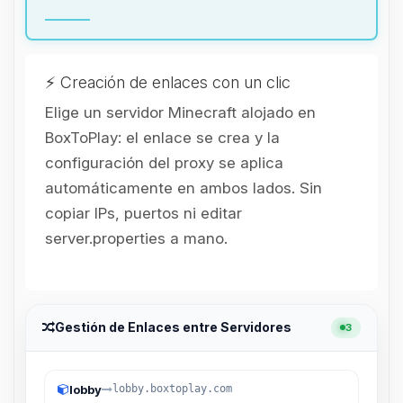
hablar! Soy Choupy, tu pequeno
asistente de BoxToPlay. Cuentame
que necesitas y moveré mis
pequenos circuitos para ayudarte.
⚡ Creación de enlaces con un clic
08/08/2026 19:32
Elige un servidor Minecraft alojado en
BoxToPlay: el enlace se crea y la
configuración del proxy se aplica
automáticamente en ambos lados. Sin
copiar IPs, puertos ni editar
server.properties a mano.
Gestión de Enlaces entre Servidores
3
lobby
lobby.boxtoplay.com