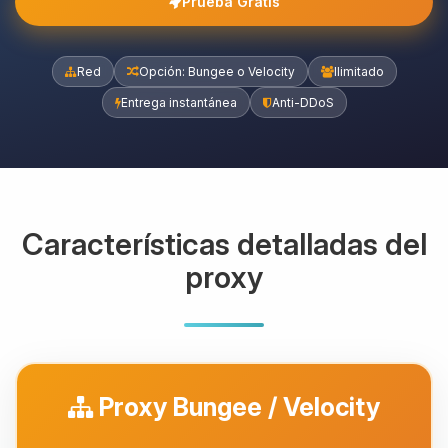
Prueba Gratis
Red
Opción: Bungee o Velocity
Ilimitado
Entrega instantánea
Anti-DDoS
Características detalladas del
proxy
Proxy Bungee / Velocity