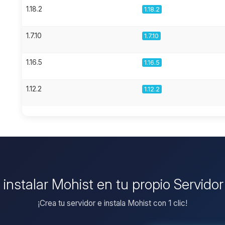
1.18.2
1.18.2
1.7.10
1.7.10
1.16.5
1.16.5
1.12.2
1.12.2
 instalar Mohist en tu propio Servido
¡Crea tu servidor e instala Mohist con 1 clic!