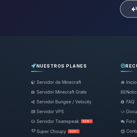
NUESTROS PLANES
REC
Servidor de Minecraft
Inicio
Servidor Minecraft Gratis
Notic
Servidor Bungee / Velocity
FAQ
Servidor VPS
Docu
Servidor Teamspeak
Foro
NEW !
Conta
Super Choupy
NEW !