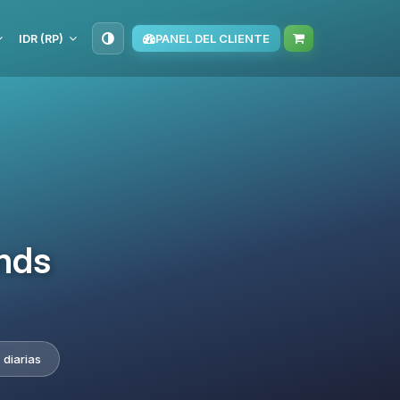
IDR (RP)
PANEL DEL CLIENTE
nds
 diarias