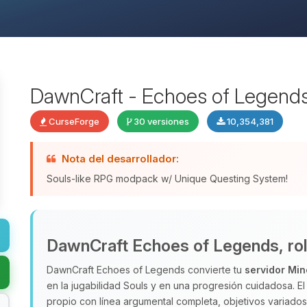
DawnCraft - Echoes of Legend
CurseForge
30 versiones
10,354,381
Nota del desarrollador:
Souls-like RPG modpack w/ Unique Questing System!
DawnCraft Echoes of Legends, rol d
DawnCraft Echoes of Legends convierte tu
servidor Min
en la jugabilidad Souls y en una progresión cuidadosa. 
propio con línea argumental completa, objetivos variad