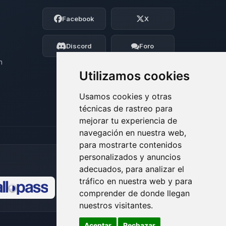
Soy Choupy, tu pequeno asistente de
Facebook
X
BoxToPlay. Cuentame que necesitas y
moveré mis pequenos circuitos para
ayudarte.
Discord
Foro
07/08/2026 03:32
n
Utilizamos cookies
Usamos cookies y otras
técnicas de rastreo para
mejorar tu experiencia de
navegación en nuestra web,
para mostrarte contenidos
personalizados y anuncios
adecuados, para analizar el
tráfico en nuestra web y para
comprender de donde llegan
🍪
nuestros visitantes.
Aceptar
Rechazar