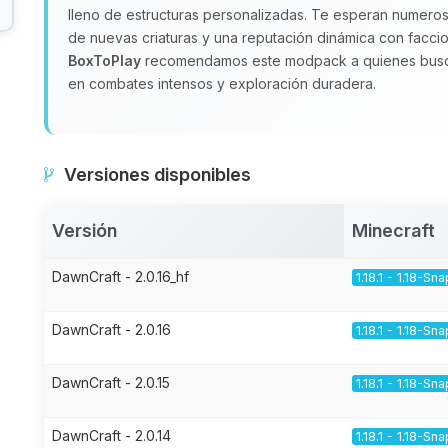
lleno de estructuras personalizadas. Te esperan numeros
de nuevas criaturas y una reputación dinámica con faccio
BoxToPlay
recomendamos este modpack a quienes busca
en combates intensos y exploración duradera.
Versiones disponibles
Versión
Minecraft
DawnCraft - 2.0.16_hf
1.18.1 - 1.18-Sn
DawnCraft - 2.0.16
1.18.1 - 1.18-Sn
DawnCraft - 2.0.15
1.18.1 - 1.18-Sn
DawnCraft - 2.0.14
1.18.1 - 1.18-Sn