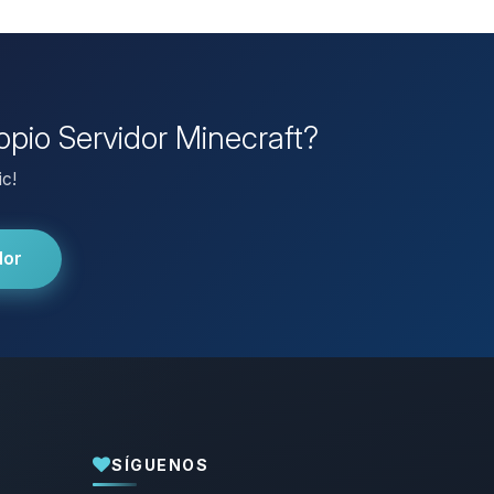
opio Servidor Minecraft?
ic!
dor
SÍGUENOS
Yupi, por fin alguien con quien hablar!