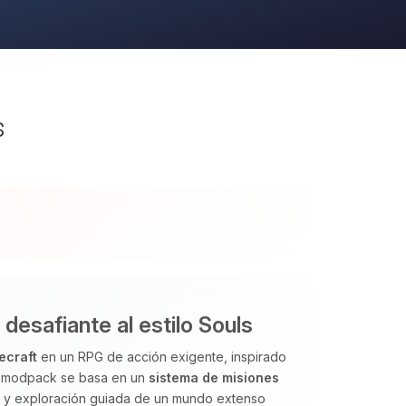
s
esafiante al estilo Souls
ecraft
en un RPG de acción exigente, inspirado
El modpack se basa en un
sistema de misiones
os y exploración guiada de un mundo extenso