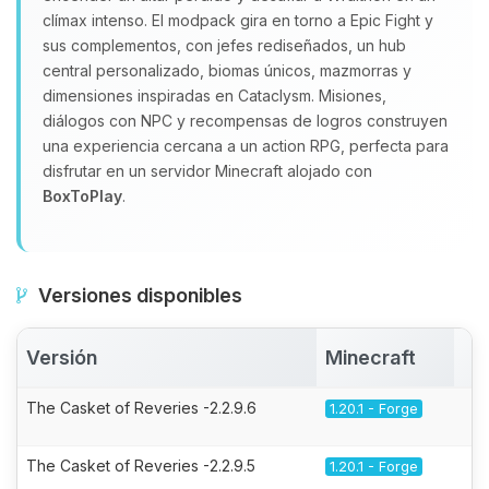
clímax intenso. El modpack gira en torno a Epic Fight y
sus complementos, con jefes rediseñados, un hub
central personalizado, biomas únicos, mazmorras y
dimensiones inspiradas en Cataclysm. Misiones,
diálogos con NPC y recompensas de logros construyen
una experiencia cercana a un action RPG, perfecta para
disfrutar en un servidor Minecraft alojado con
BoxToPlay
.
Versiones disponibles
Versión
Minecraft
A
The Casket of Reveries -2.2.9.6
1.20.1 - Forge
The Casket of Reveries -2.2.9.5
1.20.1 - Forge