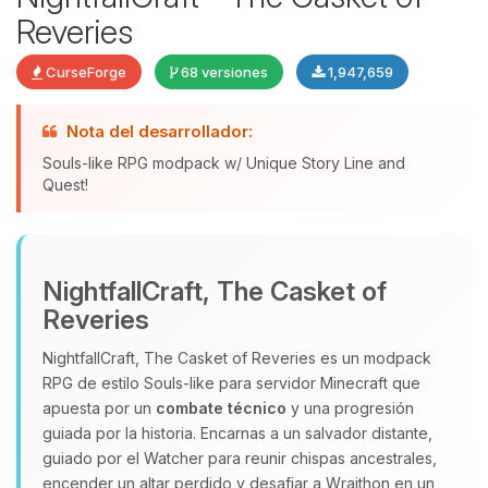
Reveries
CurseForge
68 versiones
1,947,659
Nota del desarrollador:
Souls-like RPG modpack w/ Unique Story Line and
Quest!
Yupi, por fin alguien con quien
hablar! Soy Choupy, tu pequeno
NightfallCraft, The Casket of
asistente de BoxToPlay. Cuentame
Reveries
que necesitas y moveré mis
pequenos circuitos para ayudarte.
NightfallCraft, The Casket of Reveries es un modpack
RPG de estilo Souls‑like para servidor Minecraft que
09/08/2026 16:15
apuesta por un
combate técnico
y una progresión
guiada por la historia. Encarnas a un salvador distante,
guiado por el Watcher para reunir chispas ancestrales,
encender un altar perdido y desafiar a Wraithon en un