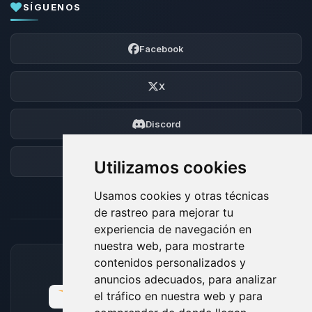
SÍGUENOS
Facebook
X
Discord
Foro
Utilizamos cookies
Usamos cookies y otras técnicas
de rastreo para mejorar tu
experiencia de navegación en
nuestra web, para mostrarte
contenidos personalizados y
MÉTODOS DE PAGO ACEPTADOS
anuncios adecuados, para analizar
el tráfico en nuestra web y para