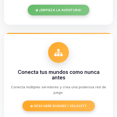
¡EMPIEZA LA AVENTURA!
Conecta tus mundos como nunca
antes
Conecta múltiples servidores y crea una poderosa red de
Yupi, por fin alguien con quien
juego.
hablar! Soy Choupy, tu pequeno
asistente de BoxToPlay. Cuentame
DESCUBRE BUNGEE / VELOCITY
que necesitas y moveré mis
pequenos circuitos para ayudarte.