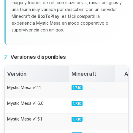
magia y toques de rol, con mazmorras, ruinas antiguas y
una fauna muy variada por descubrir. Con un servidor
Minecraft de
BoxToPlay
, es fácil compartir la
experiencia Mystic Mesa en modo cooperativo o
supervivencia con amigos.
Versiones disponibles
Versión
Minecraft
Act
Mystic Mesa v1.1.1
1.7.10
Mystic Mesa v1.6.0
1.7.10
Mystic Mesa v1.5.1
1.7.10