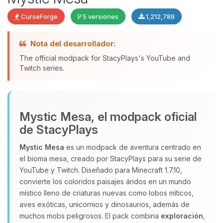
CurseForge
5 versiones
1,212,789
Nota del desarrollador:
The official modpack for StacyPlays's YouTube and
Yupi, por fin alguien con quien
Twitch series.
hablar! Soy Choupy, tu pequeno
asistente de BoxToPlay. Cuentame
que necesitas y moveré mis
pequenos circuitos para ayudarte.
Mystic Mesa, el modpack oficial
07/08/2026 12:35
de StacyPlays
Mystic Mesa
es un modpack de aventura centrado en
el bioma mesa, creado por StacyPlays para su serie de
YouTube y Twitch. Diseñado para Minecraft 1.7.10,
convierte los coloridos paisajes áridos en un mundo
místico lleno de criaturas nuevas como lobos míticos,
aves exóticas, unicornios y dinosaurios, además de
muchos mobs peligrosos. El pack combina
exploración
,