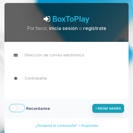
BoxToPlay
Por favor,
inicia sesión
o
regístrate
Recordarme
Iniciar sesión
-
¿Olvidaste la contraseña?
Regístrate