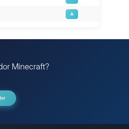
idor Minecraft?
dor