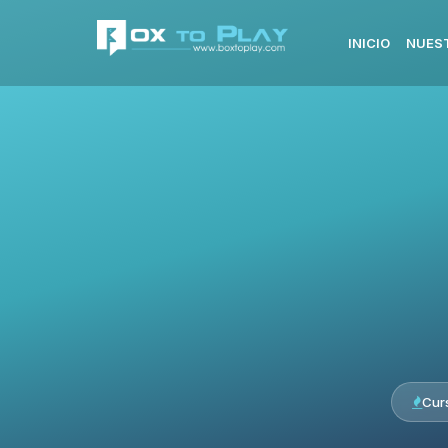
INICIO
NUES
Cur