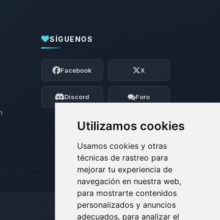
SÍGUENOS
Yupi, por fin alguien con quien hablar!
Soy Choupy, tu pequeno asistente de
Facebook
X
BoxToPlay. Cuentame que necesitas y
moveré mis pequenos circuitos para
ayudarte.
Discord
Foro
06/08/2026 15:04
n
Utilizamos cookies
Usamos cookies y otras
técnicas de rastreo para
mejorar tu experiencia de
navegación en nuestra web,
para mostrarte contenidos
personalizados y anuncios
adecuados, para analizar el