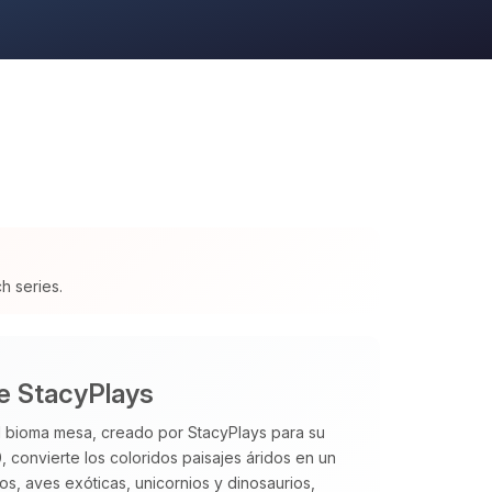
h series.
de StacyPlays
 bioma mesa, creado por StacyPlays para su
, convierte los coloridos paisajes áridos en un
os, aves exóticas, unicornios y dinosaurios,