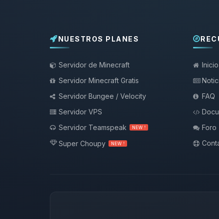
NUESTROS PLANES
REC
Servidor de Minecraft
Inicio
Servidor Minecraft Gratis
Notic
Servidor Bungee / Velocity
FAQ
Servidor VPS
Docu
Servidor Teamspeak
Foro
NEW !
Conta
Super Choupy
NEW !