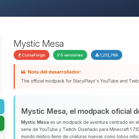
Mystic Mesa
CurseForge
5 versiones
1,212,768
Nota del desarrollador:
The official modpack for StacyPlays's YouTube and Twitc
Mystic Mesa, el modpack oficial 
Mystic Mesa
es un modpack de aventura centrado en el
serie de YouTube y Twitch. Diseñado para Minecraft 1.7.10
mundo místico lleno de criaturas nuevas como lobos mític