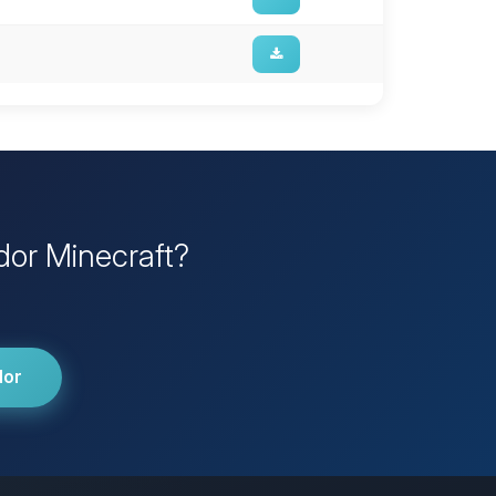
idor Minecraft?
dor