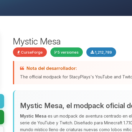
Mystic Mesa
CurseForge
5 versiones
1,212,789
Nota del desarrollador:
The official modpack for StacyPlays's YouTube and Twitc
Mystic Mesa, el modpack oficial 
Mystic Mesa
es un modpack de aventura centrado en el
serie de YouTube y Twitch. Diseñado para Minecraft 1.7.10
mundo místico lleno de criaturas nuevas como lobos mític