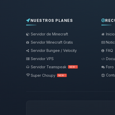
NUESTROS PLANES
REC
Servidor de Minecraft
Inicio
Servidor Minecraft Gratis
Notic
Servidor Bungee / Velocity
FAQ
Servidor VPS
Docu
Servidor Teamspeak
Foro
NEW !
Conta
Super Choupy
NEW !