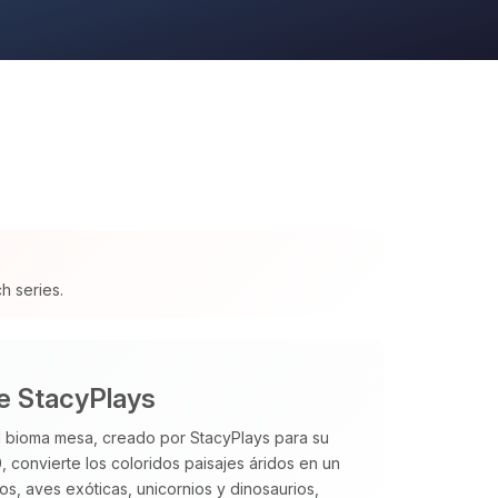
h series.
de StacyPlays
 bioma mesa, creado por StacyPlays para su
, convierte los coloridos paisajes áridos en un
os, aves exóticas, unicornios y dinosaurios,