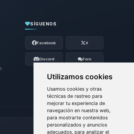
SÍGUENOS
Yupi, por fin alguien con quien hablar!
Soy Choupy, tu pequeno asistente de
Facebook
X
BoxToPlay. Cuentame que necesitas y
moveré mis pequenos circuitos para
ayudarte.
Discord
Foro
07/08/2026 21:57
n
Utilizamos cookies
Usamos cookies y otras
técnicas de rastreo para
mejorar tu experiencia de
navegación en nuestra web,
para mostrarte contenidos
personalizados y anuncios
adecuados, para analizar el