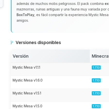
además de muchos mobs peligrosos. El pack combina
ex
mazmorras, ruinas antiguas y una fauna muy variada por d
BoxToPlay
, es fácil compartir la experiencia Mystic Me
amigos.
Versiones disponibles
Versión
Minecra
Mystic Mesa v1.1.1
1.7.10
Mystic Mesa v1.6.0
1.7.10
Mystic Mesa v1.5.1
1.7.10
Mystic Mesa v1.5.0
1.7.10