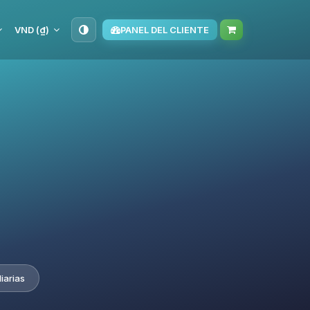
VND (₫)
PANEL DEL CLIENTE
iarias